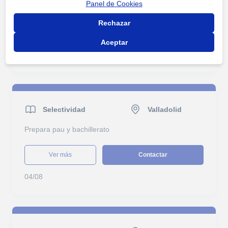
Panel de Cookies
Inglés adultos cambridge
Rechazar
ver más
Contactar
Aceptar
29/07
Selectividad
Valladolid
Prepara pau y bachillerato
ver más
Contactar
04/08