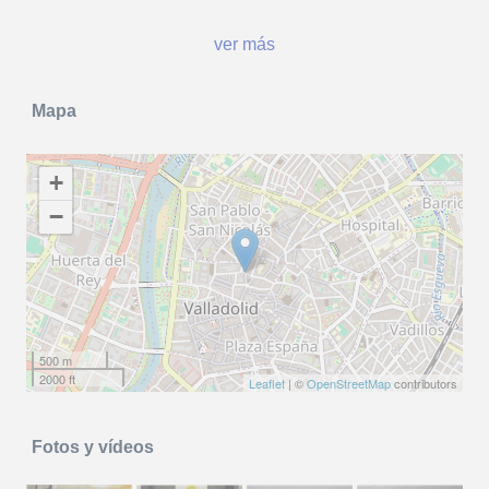
ver más
Mapa
+
−
500 m
2000 ft
Leaflet
| ©
OpenStreetMap
contributors
Fotos y vídeos