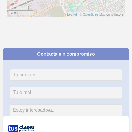
500 m
2000 ft
Leaflet
| ©
OpenStreetMap
contributors
Contacta sin compromiso