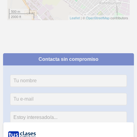
500 m
2000 ft
Leaflet
| ©
OpenStreetMap
contributors
Contacta sin compromiso