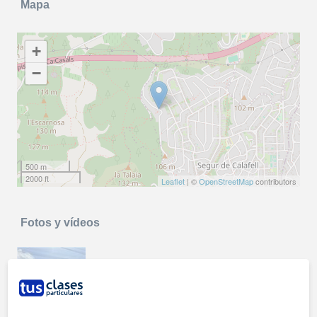
Mapa
+
−
500 m
2000 ft
Leaflet
| ©
OpenStreetMap
contributors
Fotos y vídeos