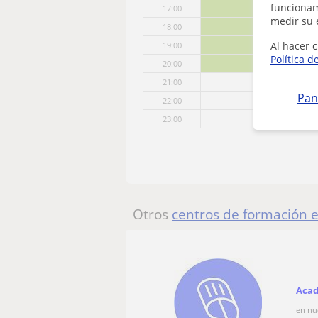
funcionami
17:00
medir su 
18:00
Al hacer c
19:00
Política d
20:00
21:00
Pan
22:00
23:00
Otros
centros de formación 
Acad
en nu