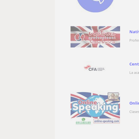
Nati
Profe
Cent
La ac
Onli
Clase