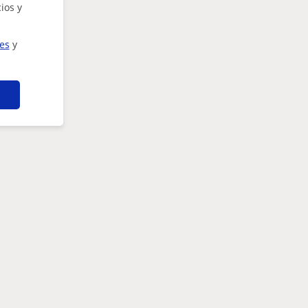
ios y
ies
y