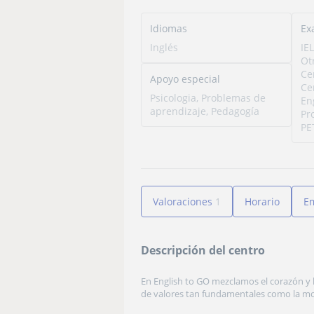
Idiomas
Ex
Inglés
IE
Ot
Ce
Apoyo especial
Ce
Psicologia, Problemas de
En
aprendizaje, Pedagogía
Pr
PE
Valoraciones
1
Horario
E
Descripción del centro
En English to GO mezclamos el corazón y l
de valores tan fundamentales como la motiv