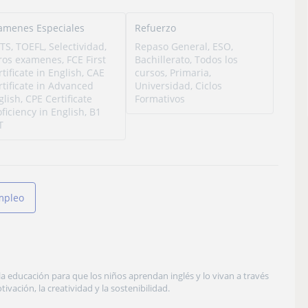
amenes Especiales
Refuerzo
LTS, TOEFL, Selectividad,
Repaso General, ESO,
ros examenes, FCE First
Bachillerato, Todos los
rtificate in English, CAE
cursos, Primaria,
rtificate in Advanced
Universidad, Ciclos
glish, CPE Certificate
Formativos
oficiency in English, B1
T
mpleo
a educación para que los niños aprendan inglés y lo vivan a través
ación, la creatividad y la sostenibilidad.