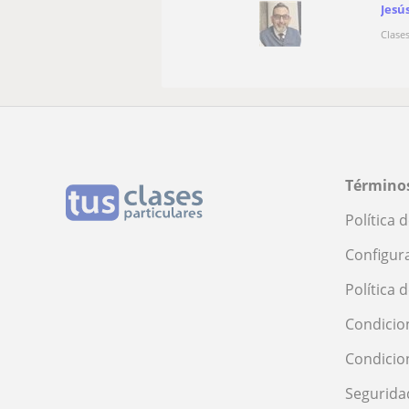
Jesú
Clase
Términos
Política 
Configur
Política 
Condicio
Condicio
Segurida