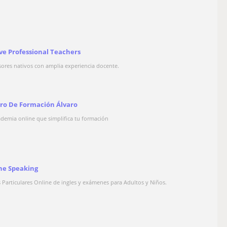
ve Professional Teachers
sores nativos con amplia experiencia docente.
ro De Formación Álvaro
ademia online que simplifica tu formación
ne Speaking
s Particulares Online de ingles y exámenes para Adultos y Niños.