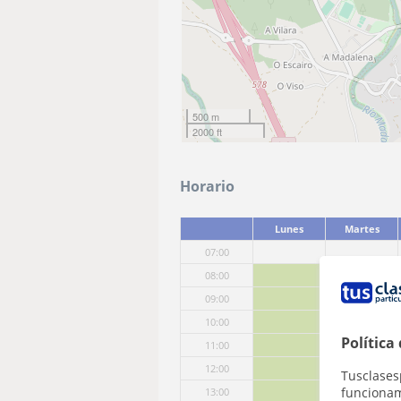
500 m
2000 ft
Horario
Lunes
Martes
07:00
08:00
09:00
10:00
Política
11:00
12:00
Tusclases
funcionami
13:00