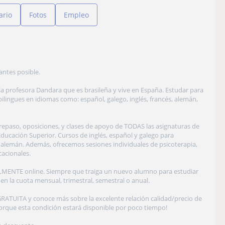
ario
Fotos
Empleo
antes posible.
a profesora Dandara que es brasileña y vive en España. Estudar para
ilingues en idiomas como: español, galego, inglés, francés, alemán,
repaso, oposiciones, y clases de apoyo de TODAS las asignaturas de
Educación Superior. Cursos de inglés, español y galego para
 y alemán. Además, ofrecemos sesiones individuales de psicoterapia,
cacionales.
LMENTE online. Siempre que traiga un nuevo alumno para estudiar
n la cuota mensual, trimestral, semestral o anual.
RATUITA y conoce más sobre la excelente relación calidad/precio de
porque esta condición estará disponible por poco tiempo!