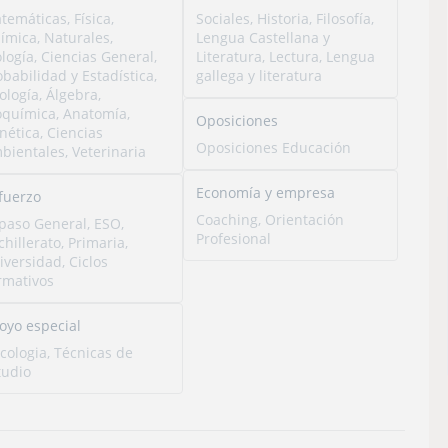
temáticas, Física,
Sociales, Historia, Filosofía,
ímica, Naturales,
Lengua Castellana y
ología, Ciencias General,
Literatura, Lectura, Lengua
obabilidad y Estadística,
gallega y literatura
ología, Álgebra,
oquímica, Anatomía,
Oposiciones
nética, Ciencias
Oposiciones Educación
bientales, Veterinaria
Economía y empresa
fuerzo
Coaching, Orientación
paso General, ESO,
Profesional
chillerato, Primaria,
iversidad, Ciclos
rmativos
oyo especial
icologia, Técnicas de
tudio