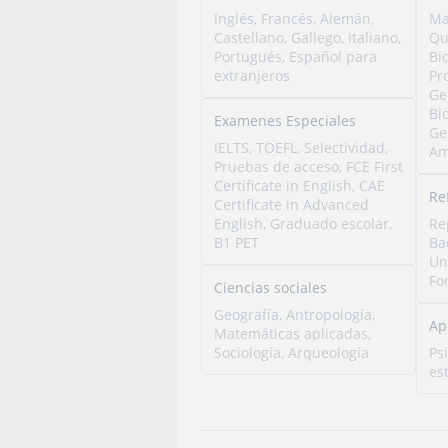
Inglés, Francés, Alemán,
Ma
Castellano, Gallego, Italiano,
Qu
Portugués, Español para
Bi
extranjeros
Pr
Ge
Bi
Examenes Especiales
Ge
IELTS, TOEFL, Selectividad,
Am
Pruebas de acceso, FCE First
Certificate in English, CAE
Re
Certificate in Advanced
English, Graduado escolar,
Re
B1 PET
Ba
Un
Fo
Ciencias sociales
Geografía, Antropología,
Ap
Matemáticas aplicadas,
Sociología, Arqueología
Ps
es