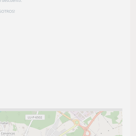
n descuento.
OSOTROS!