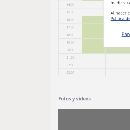
medir su 
14:00
15:00
Al hacer c
Política d
16:00
17:00
Pan
18:00
19:00
20:00
21:00
22:00
23:00
Fotos y vídeos