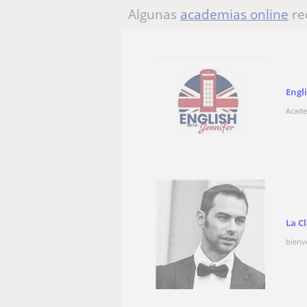
Algunas
academias online
re
Engl
Acade
La C
bienve