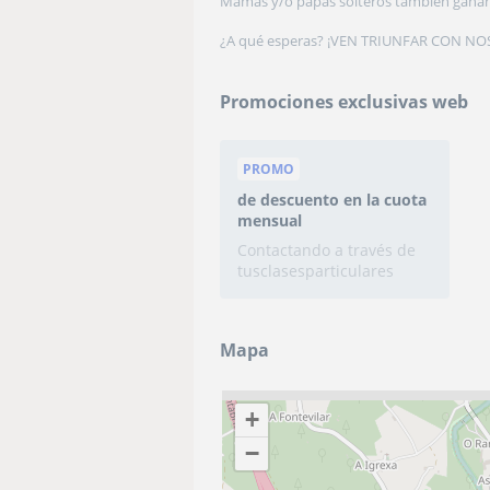
Mamas y/o papas solteros también gana
¿A qué esperas? ¡VEN TRIUNFAR CON N
Promociones exclusivas web
PROMO
de descuento en la
cuota
mensual
Contactando a través de
tusclasesparticulares
Mapa
+
−