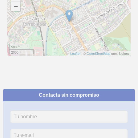
−
500 m
2000 ft
Leaflet
| ©
OpenStreetMap
contributors
Contacta sin compromiso