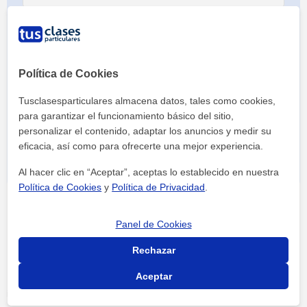
Política de Cookies
Tusclasesparticulares almacena datos, tales como cookies,
Al hacer clic, aceptas nuestro
aviso legal
y de
privacidad
para garantizar el funcionamiento básico del sitio,
personalizar el contenido, adaptar los anuncios y medir su
eficacia, así como para ofrecerte una mejor experiencia.
Al hacer clic en “Aceptar”, aceptas lo establecido en nuestra
Política de Cookies
y
Política de Privacidad
.
Panel de Cookies
Rechazar
Tus clases particulares
Academias
online
Aceptar
ideas. apoyo escolar integral