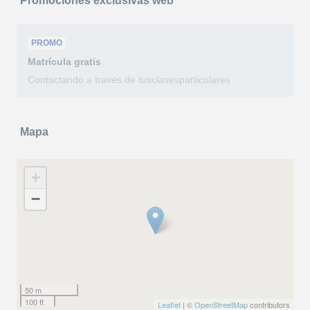
Promociones exclusivas web
PROMO
Matrícula
gratis
Contactando a través de tusclasesparticulares
Mapa
+
−
50 m
100 ft
Leaflet
| ©
OpenStreetMap
contributors