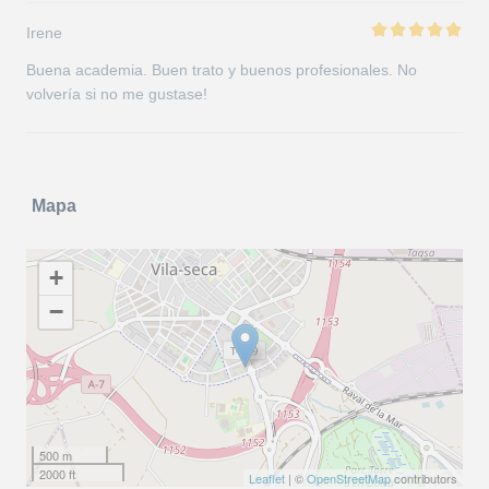
Irene
Buena academia. Buen trato y buenos profesionales. No
volvería si no me gustase!
Mapa
+
−
500 m
2000 ft
Leaflet
| ©
OpenStreetMap
contributors