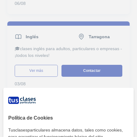
06/08
Inglés
Tarragona
🎓clases inglés para adultos, particulares o empresas -
¡todos los niveles!
ver más
Contactar
03/08
FCE First Certificate in English
Tarragona
Política de Cookies
✏️preparación de exámenes oficiales de inglés: [ b1 |
Tusclasesparticulares almacena datos, tales como cookies,
b2 | c1 | c2 ]
para garantizar el funcionamiento básico del sitio,