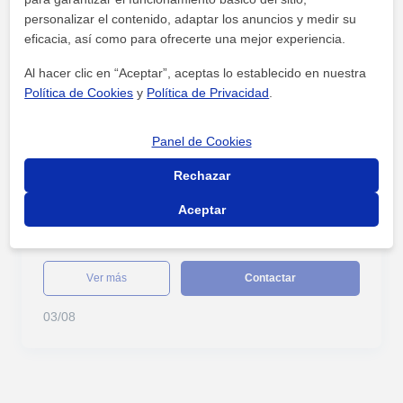
personalizar el contenido, adaptar los anuncios y medir su
eficacia, así como para ofrecerte una mejor experiencia.
ver más
Contactar
Al hacer clic en “Aceptar”, aceptas lo establecido en nuestra
05/08
Política de Cookies
y
Política de Privacidad
.
Panel de Cookies
Rechazar
Inglés
Tarragona
Aceptar
🏢 clases de inglés para empresas tarragona - ¡todos
los niveles! -
ver más
Contactar
03/08