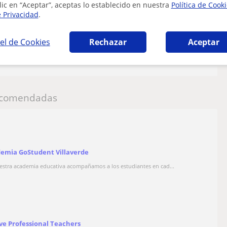
lic en “Aceptar”, aceptas lo establecido en nuestra
Política de Cook
e Privacidad
.
el de Cookies
Rechazar
Aceptar
comendadas
emia GoStudent Villaverde
estra academia educativa acompañamos a los estudiantes en cad...
ve Professional Teachers