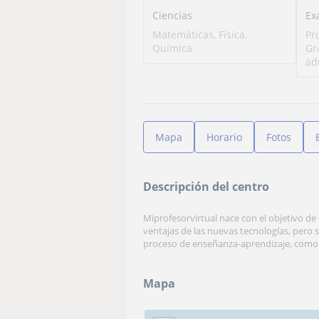
Ciencias
Ex
Matemáticas, Física,
Pr
Química
Gr
ad
Mapa
Horario
Fotos
Descripción del centro
Miprofesorvirtual nace con el objetivo de
ventajas de las nuevas tecnologías, pero s
proceso de enseñanza-aprendizaje, como g
Mapa