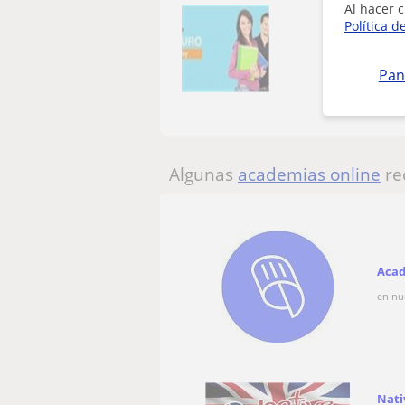
Al hacer c
Política d
Pan
Algunas
academias online
re
Acad
en nu
Nati