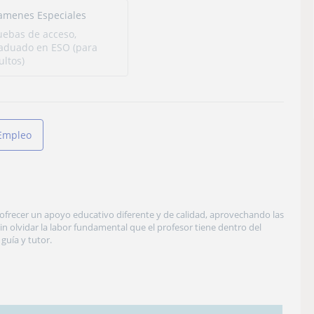
amenes Especiales
uebas de acceso,
aduado en ESO (para
ultos)
Empleo
 ofrecer un apoyo educativo diferente y de calidad, aprovechando las
in olvidar la labor fundamental que el profesor tiene dentro del
uía y tutor.