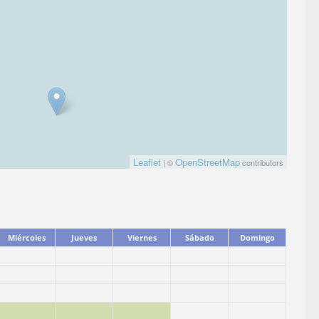
Leaflet
OpenStreetMap
| ©
contributors
Miércoles
Jueves
Viernes
Sábado
Domingo