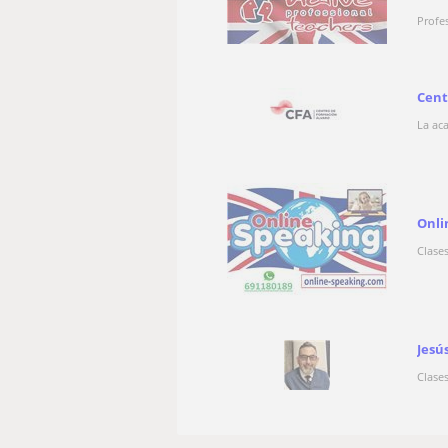
Profe
Cent
La ac
Onli
Clase
Jesú
Clase