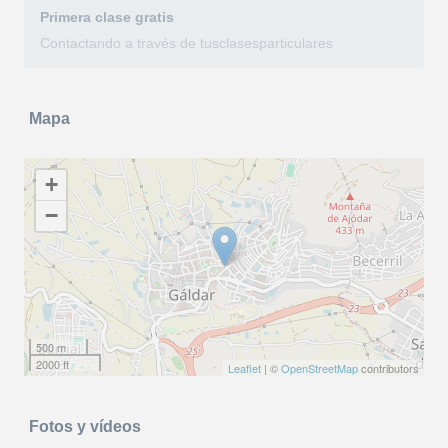
Primera clase
gratis
Contactando a través de tusclasesparticulares
Mapa
+
−
500 m
2000 ft
Leaflet
| ©
OpenStreetMap
contributors
Fotos y vídeos