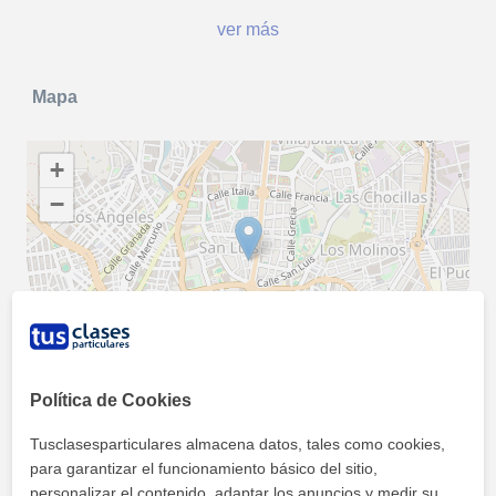
ver más
Mapa
+
−
500 m
2000 ft
Leaflet
| ©
OpenStreetMap
contributors
Política de Cookies
Fotos y vídeos
Tusclasesparticulares almacena datos, tales como cookies,
para garantizar el funcionamiento básico del sitio,
personalizar el contenido, adaptar los anuncios y medir su