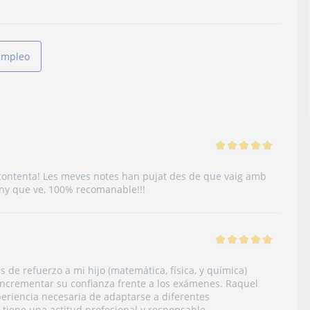
Empleo
 contenta! Les meves notes han pujat des de que vaig amb
’any que ve, 100% recomanable!!!
 de refuerzo a mi hijo (matemática, física, y química)
incrementar su confianza frente a los exámenes. Raquel
eriencia necesaria de adaptarse a diferentes
 tiene una actitud profesional y responsable.