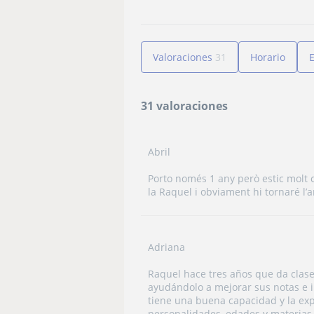
Valoraciones
31
Horario
31 valoraciones
Abril
Porto només 1 any però estic molt
la Raquel i obviament hi tornaré l
Adriana
Raquel hace tres años que da clases
ayudándolo a mejorar sus notas e 
tiene una buena capacidad y la exp
personalidades, edades y materias,