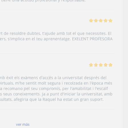
rt de resoldre dubtes, t'ajude amb tot el que necessites. El
pers, s'implica en el teu aprenentatge. EXELENT PROFESORA
b èxit els exàmens d'accés a la universitat després del
virtuals, m'he sentit molt segura i recolzada en l'època més
 La recomano pel seu compromís, per l'amabilitat i l'escalf
s seus coneixements. Ja a punt d'iniciar la universitat, amb
sultats, afegiria que la Raquel ha estat un gran suport.
ver más