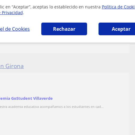
lic en “Aceptar”, aceptas lo establecido en nuestra
Política de Cook
e Privacidad
.
el de Cookies
Rechazar
Aceptar
en Girona
emia GoStudent Villaverde
estra academia educativa acompañamos a los estudiantes en cad...