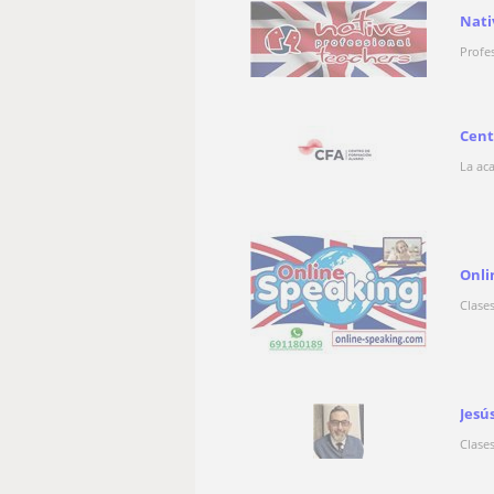
Nati
Profe
Cent
La ac
Onli
Clase
Jesú
Clase