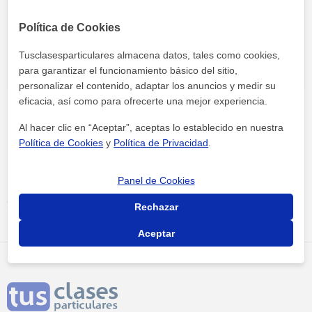
Al hacer clic, aceptas nuestro
aviso legal
y de
privacidad
Política de Cookies
Tusclasesparticulares almacena datos, tales como cookies,
para garantizar el funcionamiento básico del sitio,
personalizar el contenido, adaptar los anuncios y medir su
eficacia, así como para ofrecerte una mejor experiencia.
Al hacer clic en “Aceptar”, aceptas lo establecido en nuestra
Política de Cookies
y
Política de Privacidad
.
Panel de Cookies
Tus clases particulares
Academias
Castellón
Inglés
youtalk castellon
Rechazar
Aceptar