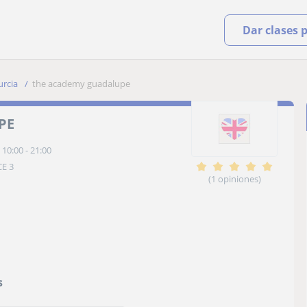
Dar clases 
rcia
the academy guadalupe
PE
 10:00 - 21:00
CE 3
(1 opiniones)
s