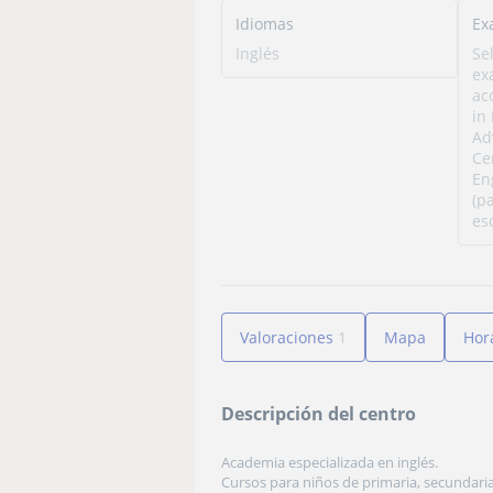
Idiomas
Ex
Inglés
Se
ex
acc
in 
Ad
Cer
En
(p
es
Valoraciones
1
Mapa
Hor
Descripción del centro
Academia especializada en inglés.
Cursos para niños de primaria, secundaria 