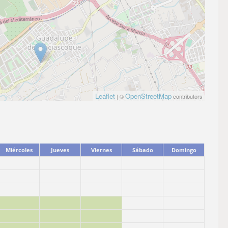
Leaflet
OpenStreetMap
| ©
contributors
Miércoles
Jueves
Viernes
Sábado
Domingo