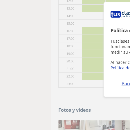
12:00
13:00
14:00
15:00
Política
16:00
17:00
Tusclases
funcionami
18:00
medir su 
19:00
20:00
Al hacer c
Política d
21:00
22:00
Pan
23:00
Fotos y vídeos