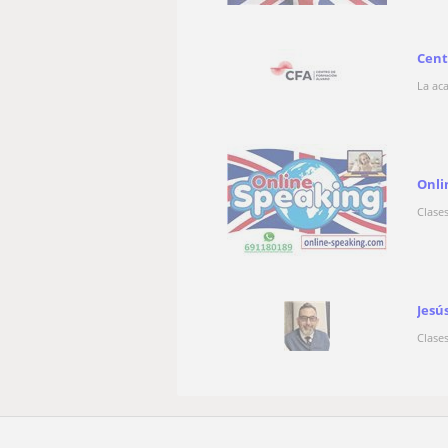
Cent
La ac
Onli
Clase
Jesú
Clase