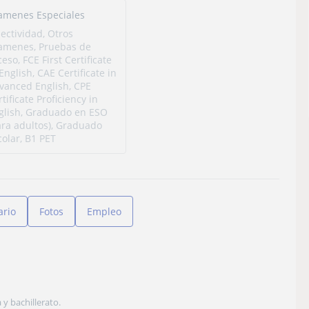
amenes Especiales
lectividad, Otros
amenes, Pruebas de
eso, FCE First Certificate
English, CAE Certificate in
vanced English, CPE
tificate Proficiency in
glish, Graduado en ESO
ara adultos), Graduado
colar, B1 PET
ario
Fotos
Empleo
y bachillerato.