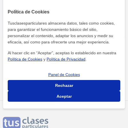
Al hacer clic, aceptas nuestro
aviso legal
y de
privacidad
Política de Cookies
Tusclasesparticulares almacena datos, tales como cookies,
para garantizar el funcionamiento básico del sitio,
personalizar el contenido, adaptar los anuncios y medir su
eficacia, así como para ofrecerte una mejor experiencia.
Al hacer clic en “Aceptar”, aceptas lo establecido en nuestra
Política de Cookies
y
Política de Privacidad
.
Panel de Cookies
Tus clases particulares
Academias
Girona
academia vidya
Rechazar
Aceptar