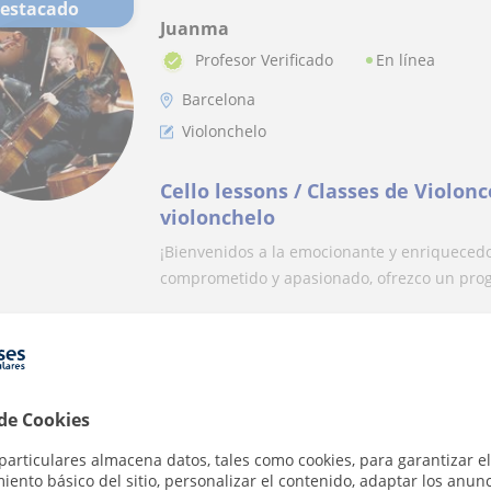
Destacado
Juanma
En línea
Profesor Verificado
Barcelona
Violonchelo
Cello lessons / Classes de Violonc
violonchelo
¡Bienvenidos a la emocionante y enriquecedo
comprometido y apasionado, ofrezco un progr
Sofia
En línea
 de Cookies
Granada
particulares almacena datos, tales como cookies, para garantizar el
Italiano
ento básico del sitio, personalizar el contenido, adaptar los anunc