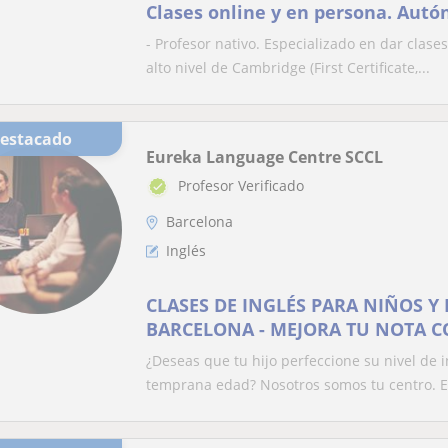
Clases online y en persona. Autónomo. Lingüista
(grado en español, máster en ling
- Profesor nativo. Especializado en dar cla
doctorado en ciencia cognitiva y 
alto nivel de Cambridge (First Certificate,...
conversación y preparación par
Destacado
Eureka Language Centre SCCL
Profesor Verificado
Barcelona
Inglés
CLASES DE INGLÉS PARA NIÑOS Y
BARCELONA - MEJORA TU NOTA 
¿Deseas que tu hijo perfeccione su nivel de 
temprana edad? Nosotros somos tu centro. En