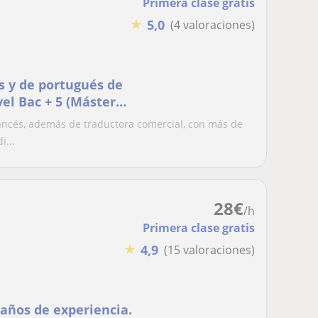
Primera clase gratis
★
5,0
(4 valoraciones)
s y de portugués de
vel Bac + 5 (Máster
 internacional
rancés, además de traductora comercial, con más de
i...
28
€
/h
Primera clase gratis
★
4,9
(15 valoraciones)
 años de experiencia.