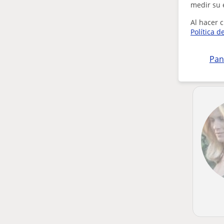
medir su 
Al hacer c
Política d
Pan