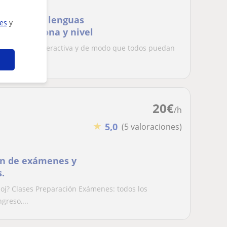
aduando en lenguas
ies
y
uier persona y nivel
e de forma interactiva y de modo que todos puedan
ent...
20
€
/h
★
5,0
(5 valoraciones)
ón de exámenes y
s.
eloj? Clases Preparación Exámenes: todos los
greso,...