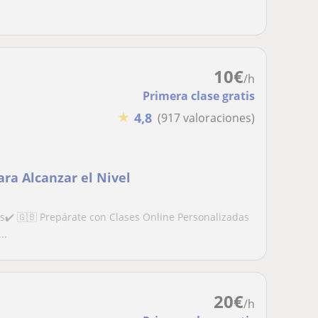
10
€
/h
Primera clase gratis
★
4,8
(917 valoraciones)
ara Alcanzar el Nivel
es✔️ 🇬🇧 Prepárate con Clases Online Personalizadas
..
20
€
/h