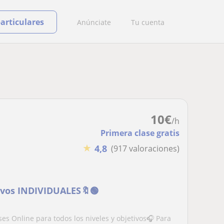
particulares
Anúnciate
Tu cuenta
10
€
/h
Primera clase gratis
★
4,8
(917 valoraciones)
ivos INDIVIDUALES🔖🟢
es Online para todos los niveles y objetivos🎧 Para