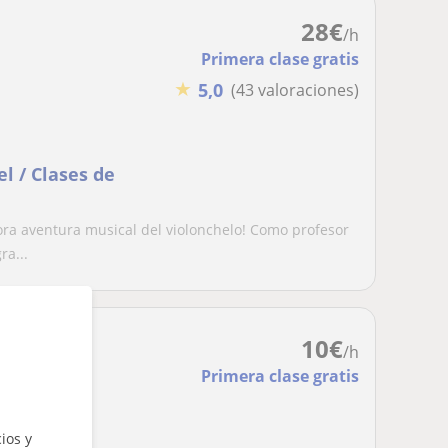
28
€
/h
Primera clase gratis
★
5,0
(43 valoraciones)
el / Clases de
ra aventura musical del violonchelo! Como profesor
a...
10
€
/h
Primera clase gratis
ios y