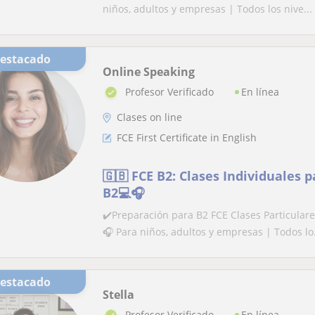
niños, adultos y empresas | Todos los nive...
Destacado
Online Speaking
En línea
Profesor Verificado
Clases on line
FCE First Certificate in English
🇬🇧 FCE B2: Clases Individuales p
B2💻🎧
✔️Preparación para B2 FCE Clases Particular
🎧 Para niños, adultos y empresas | Todos lo.
Destacado
Stella
En línea
Profesor Verificado