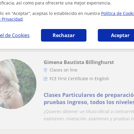
eficacia, así como para ofrecerte una mejor experiencia.
soy nativa italiana, me estoy gr
lic en “Aceptar”, aceptas lo establecido en nuestra
Política de Cook
modernas. puedo enseñar a cualq
e Privacidad
.
me gusta enseñar desde siempre. daría clas
el de Cookies
Rechazar
Aceptar
participar y aprender con las mismas herrami
Gimena Bautista Billinghurst
Clases on line
FCE First Certificate in English
Clases Particulares de preparaci
pruebas ingreso, todos los nivele
¿Quieres obtener un título oficial a contrarr
exámenes, nivelación, exámenes y pruebas in