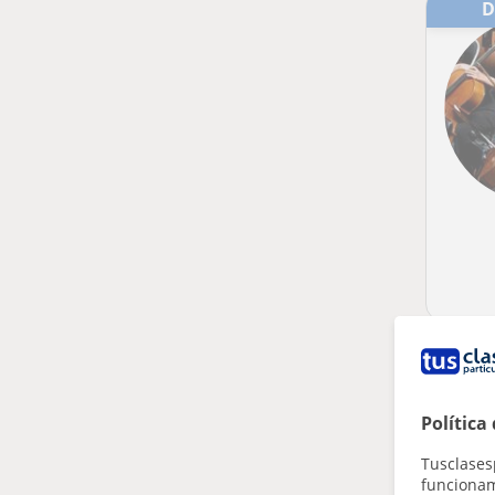
Política
Tusclases
funcionami