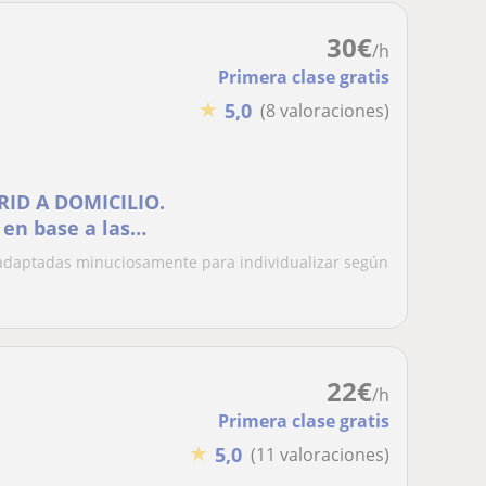
30
€
/h
Primera clase gratis
★
5,0
(8 valoraciones)
ID A DOMICILIO.
en base a las
iente
adaptadas minuciosamente para individualizar según
22
€
/h
Primera clase gratis
★
5,0
(11 valoraciones)