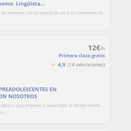
üística, máster y
ses de empresa y en preparación para los exámenes de
lenguaje). Clases de
a exámenes de
12
€
/h
Primera clase gratis
★
4,9
(14 valoraciones)
 PREADOLESCENTES EN
CON NOSOTROS
inglés? o que empiece a desarrollar el idioma desde
...