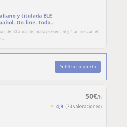
taliano y titulada ELE
spañol. On-line. Todos
ás de 30 años de modo presencial y 4 online con el
...
Publicar anuncio
50
€
/h
★
4,9
(78 valoraciones)