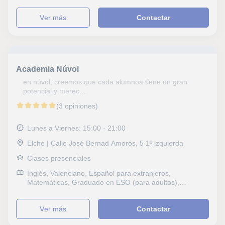
ver más
Contactar
Academia Núvol
en núvol, creemos que cada alumnoa tiene un gran
potencial y merec...
(3 opiniones)
Lunes a Viernes: 15:00 - 21:00
Elche | Calle José Bernad Amorós, 5 1º izquierda
Clases presenciales
Inglés, Valenciano, Español para extranjeros,
Matemáticas, Graduado en ESO (para adultos),
Graduado escolar, ESO, Primaria, Problemas de
aprendizaje, TDAH Trastorno por déficit de atención
ver más
Contactar