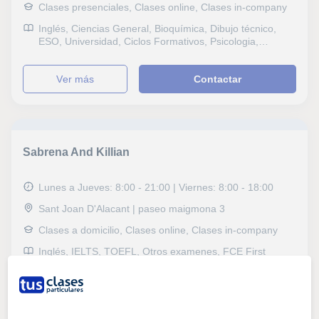
Clases presenciales, Clases online, Clases in-company
Inglés, Ciencias General, Bioquímica, Dibujo técnico,
ESO, Universidad, Ciclos Formativos, Psicologia,
Problemas de aprendizaje, Pedagogía
ver más
Contactar
Sabrena And Killian
Lunes a Jueves: 8:00 - 21:00 | Viernes: 8:00 - 18:00
Sant Joan D'Alacant | paseo maigmona 3
Clases a domicilio, Clases online, Clases in-company
Inglés, IELTS, TOEFL, Otros examenes, FCE First
Certificate in English, CAE Certificate in Advanced
English, CPE Certificate Proficiency in English, Técnicas
de estudio
ver más
Contactar