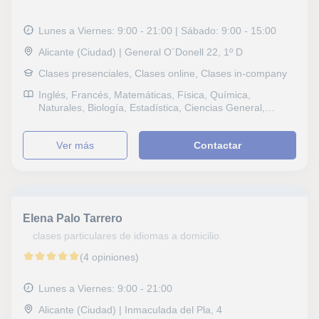
Lunes a Viernes: 9:00 - 21:00 | Sábado: 9:00 - 15:00
Alicante (Ciudad) | General O´Donell 22, 1º D
Clases presenciales, Clases online, Clases in-company
Inglés, Francés, Matemáticas, Física, Química,
Naturales, Biología, Estadística, Ciencias General,
Topografía, Probabilidad y Estadística, Ingenieria, Otras
ciencias, Álgebra, Bioquímica, Hidrología, Ciencias
ver más
Contactar
Ambientales, Lengua Castellana y Literatura, Lengua
catalana y literatura, Arquitectura, Electricidad, Dibujo
técnico, Mecánica, Autocad, Selectividad, Otros
examenes, Pruebas de acceso, FCE First Certificate in
English, CAE Certificate in Advanced English, CPE
Certificate Proficiency in English, Graduado en ESO
Elena Palo Tarrero
(para adultos), Graduado escolar, B1 PET, Repaso
General, ESO, Bachillerato, Todos los cursos, Primaria,
clases particulares de idiomas a domicilio.
Universidad, Matemáticas aplicadas
(4 opiniones)
Lunes a Viernes: 9:00 - 21:00
Alicante (Ciudad) | Inmaculada del Pla, 4