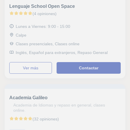
ESO (para adultos), Graduado escolar, DELE, B1 PET,
Lenguaje School Open Space
Repaso General, ESO, Bachillerato, Todos los cursos,
Primaria, Universidad, Ciclos Formativos, Geografía,
(4 opiniones)
Técnicas de estudio, Problemas de aprendizaje,
Economía, Contabilidad, Administración de empresas
Lunes a Viernes: 9:00 - 15:00
Calpe
Clases presenciales, Clases online
Inglés, Español para extranjeros, Repaso General
ver más
Contactar
Academia Galileo
Academia de Idiomas y repaso en general, clases
online.
(32 opiniones)