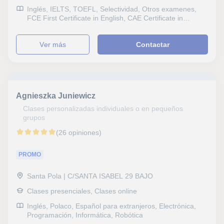
Inglés, IELTS, TOEFL, Selectividad, Otros examenes,
FCE First Certificate in English, CAE Certificate in
Advanced English, CPE Certificate Proficiency in English,
Graduado en ESO (para adultos), Graduado escolar,
ver más
Contactar
DELF, B1 PET, Goethe, Repaso General, ESO,
Bachillerato, Todos los cursos, Primaria, Universidad,
Audición y Lenguaje
Agnieszka Juniewicz
Clases personalizadas individuales o en pequeños
grupos
(26 opiniones)
PROMO
Santa Pola | C/SANTA ISABEL 29 BAJO
Clases presenciales, Clases online
Inglés, Polaco, Español para extranjeros, Electrónica,
Programación, Informática, Robótica