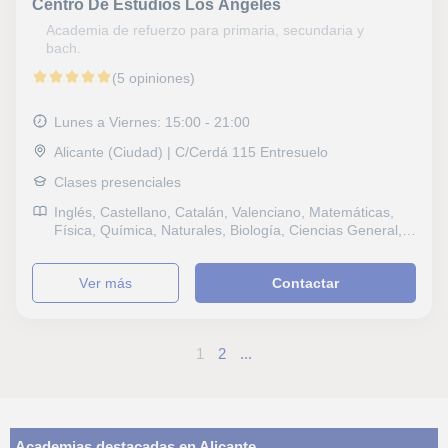
Centro De Estudios Los Ángeles
Academia de refuerzo para primaria, secundaria y
bach.
(5 opiniones)
Lunes a Viernes: 15:00 - 21:00
Alicante (Ciudad) | C/Cerdá 115 Entresuelo
Clases presenciales
Inglés, Castellano, Catalán, Valenciano, Matemáticas,
Física, Química, Naturales, Biología, Ciencias General,
Probabilidad y Estadística, Ingenieria, Otras ciencias,
Álgebra, Bioquímica, Sociales, Historia, Filosofía, Lengua
ver más
Contactar
Castellana y Literatura, Latín y Griego, Otras letras,
Lengua catalana y literatura, TOEFL, Selectividad, Otros
examenes, Pruebas de acceso, FCE First Certificate in
English, CAE Certificate in Advanced English, CPE
1
2
...
Certificate Proficiency in English, Graduado en ESO
(para adultos), Graduado escolar, B1 PET, Repaso
General, ESO, Bachillerato, Todos los cursos, Primaria,
Universidad, Ciclos Formativos, Oposiciones
Administración, Otras oposiciones, Geografía,
Matemáticas aplicadas, Psicologia, Técnicas de estudio,
Academias destacadas en Alicante