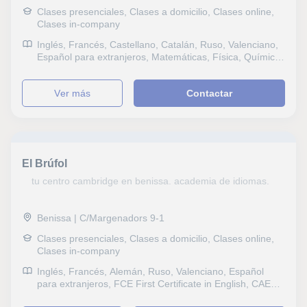
Clases presenciales, Clases a domicilio, Clases online,
Clases in-company
Inglés, Francés, Castellano, Catalán, Ruso, Valenciano,
Español para extranjeros, Matemáticas, Física, Química,
Naturales, Biología, Probabilidad y Estadística, Álgebra,
Filosofía, Latín y Griego, Lengua gallega y literatura,
ver más
Contactar
Dibujo técnico, Selectividad, Otros examenes, FCE First
Certificate in English, CAE Certificate in Advanced
English, CPE Certificate Proficiency in English, DELE,
DELF, B1 PET, Repaso General, ESO, Bachillerato,
Todos los cursos, Primaria, Universidad, Ciclos
Formativos, Preparación Psicotécnicos, Matemáticas
El Brúfol
aplicadas, Técnicas de estudio, TDAH Trastorno por
déficit de atención, Economía, Contabilidad
tu centro cambridge en benissa. academia de idiomas.
Benissa | C/Margenadors 9-1
Clases presenciales, Clases a domicilio, Clases online,
Clases in-company
Inglés, Francés, Alemán, Ruso, Valenciano, Español
para extranjeros, FCE First Certificate in English, CAE
Certificate in Advanced English, B1 PET, Todos los