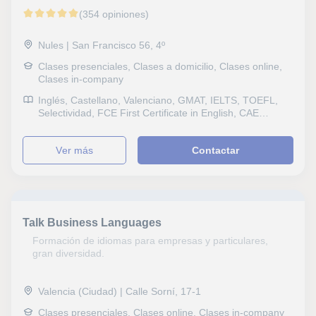
(354 opiniones)
Nules | San Francisco 56, 4º
Clases presenciales, Clases a domicilio, Clases online,
Clases in-company
Inglés, Castellano, Valenciano, GMAT, IELTS, TOEFL,
Selectividad, FCE First Certificate in English, CAE
Certificate in Advanced English, CPE Certificate
Proficiency in English, DELE, DELF, SAT, B1 PET
ver más
Contactar
Talk Business Languages
Formación de idiomas para empresas y particulares,
gran diversidad.
Valencia (Ciudad) | Calle Sorní, 17-1
Clases presenciales, Clases online, Clases in-company