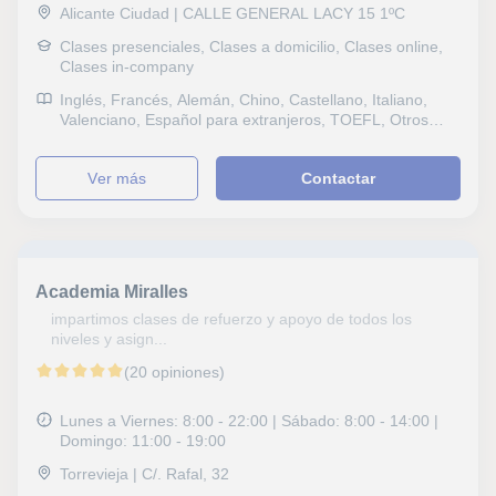
Alicante Ciudad | CALLE GENERAL LACY 15 1ºC
Clases presenciales, Clases a domicilio, Clases online,
Clases in-company
Inglés, Francés, Alemán, Chino, Castellano, Italiano,
Valenciano, Español para extranjeros, TOEFL, Otros
examenes, FCE First Certificate in English, CAE
Certificate in Advanced English, CPE Certificate
ver más
Contactar
Proficiency in English, DELF, B1 PET
Academia Miralles
impartimos clases de refuerzo y apoyo de todos los
niveles y asign...
(20 opiniones)
Lunes a Viernes: 8:00 - 22:00 | Sábado: 8:00 - 14:00 |
Domingo: 11:00 - 19:00
Torrevieja | C/. Rafal, 32