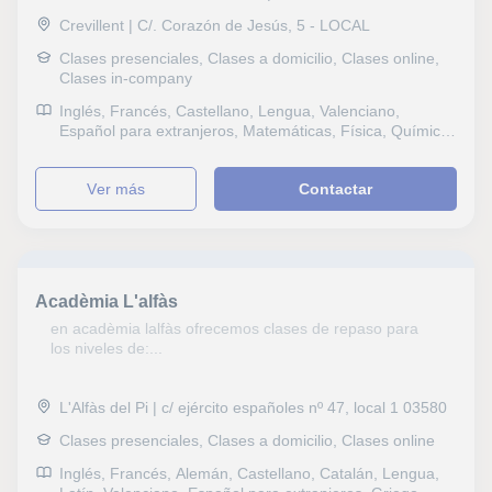
Crevillent | C/. Corazón de Jesús, 5 - LOCAL
Clases presenciales, Clases a domicilio, Clases online,
Clases in-company
Inglés, Francés, Castellano, Lengua, Valenciano,
Español para extranjeros, Matemáticas, Física, Química,
Naturales, Biología, Estadística, Ciencias General,
Probabilidad y Estadística, Ingenieria, Otras ciencias,
ver más
Contactar
Electrotecnia, Geología, Álgebra, Bioquímica, Ciencias
Ambientales, Optometría, Filosofía, Lengua Castellana y
Literatura, Latín y Griego, Informática, Dibujo técnico,
Autocad, Pruebas de acceso, FCE First Certificate in
English, CAE Certificate in Advanced English, CPE
Certificate Proficiency in English, Graduado en ESO
Acadèmia L'alfàs
(para adultos), B1 PET, Bachillerato, Primaria,
Universidad, Ciclos Formativos, Geografía, Matemáticas
en acadèmia lalfàs ofrecemos clases de repaso para
aplicadas, Técnicas de estudio, Audición y Lenguaje,
los niveles de:...
Pedagogía, Logopedia, Economía, Contabilidad,
Matemáticas y Dirección financiera, Econometría,
Macroeconomía
L'Alfàs del Pi | c/ ejército españoles nº 47, local 1 03580
Clases presenciales, Clases a domicilio, Clases online
Inglés, Francés, Alemán, Castellano, Catalán, Lengua,