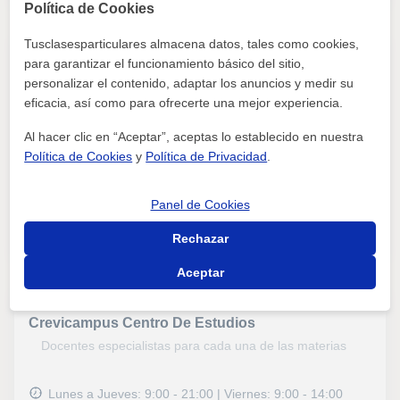
Política de Cookies
Tusclasesparticulares almacena datos, tales como cookies,
para garantizar el funcionamiento básico del sitio,
Trazos Centro Educativo
personalizar el contenido, adaptar los anuncios y medir su
eficacia, así como para ofrecerte una mejor experiencia.
Redován | Calle padre manjón 4
Al hacer clic en “Aceptar”, aceptas lo establecido en nuestra
Clases presenciales, Clases online
Política de Cookies
y
Política de Privacidad
.
Inglés, Valenciano, Español para extranjeros,
Oposiciones Educación, Psicologia
Panel de Cookies
ver más
Contactar
Rechazar
Aceptar
Crevicampus Centro De Estudios
Docentes especialistas para cada una de las materias
Lunes a Jueves: 9:00 - 21:00 | Viernes: 9:00 - 14:00