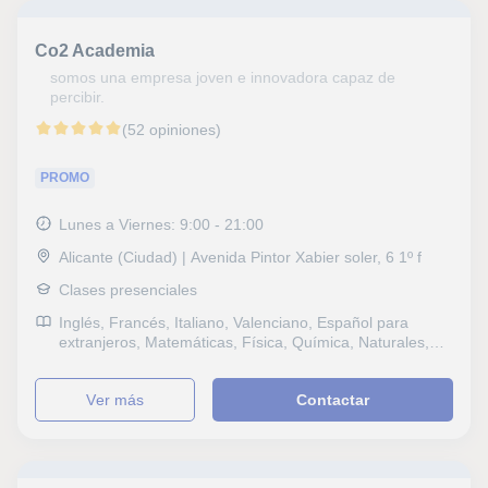
Co2 Academia
somos una empresa joven e innovadora capaz de
percibir.
(52 opiniones)
PROMO
Lunes a Viernes: 9:00 - 21:00
Alicante (Ciudad) | Avenida Pintor Xabier soler, 6 1º f
Clases presenciales
Inglés, Francés, Italiano, Valenciano, Español para
extranjeros, Matemáticas, Física, Química, Naturales,
Biología, Probabilidad y Estadística, Geología, Álgebra,
Bioquímica, Sociales, Historia, Filosofía, Lengua
ver más
Contactar
Castellana y Literatura, Lengua catalana y literatura,
Tecnología, Informática, Ofimática, Diseño Gráfico,
Arquitectura, Dibujo técnico, Mecánica, Diseño Web,
Historia del Arte, Baloncesto, Selectividad, Pruebas de
acceso, FCE First Certificate in English, Graduado en