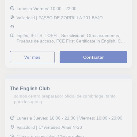
Lunes a Viernes: 10:00 - 22:00
Valladolid | PASEO DE ZORRILLA 201 BAJO
Inglés, IELTS, TOEFL, Selectividad, Otros examenes,
Pruebas de acceso, FCE First Certificate in English, CAE
Certificate in Advanced English, CPE Certificate
Proficiency in English, B1 PET, Repaso General, ESO,
ver más
Contactar
Bachillerato, Todos los cursos, Primaria, Universidad,
Ciclos Formativos
The English Club
somos centro preparador oficial de cambridge. tanto
para los que q...
Lunes a Jueves: 16:00 - 21:00 | Viernes: 16:00 - 20:00
Valladolid | C/ Amadeo Arias Nº28
Clases presenciales, Clases online