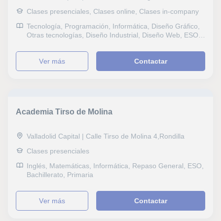
Clases presenciales, Clases online, Clases in-company
Tecnología, Programación, Informática, Diseño Gráfico,
Otras tecnologías, Diseño Industrial, Diseño Web, ESO,
Bachillerato, Todos los cursos, Universidad, Oposiciones
Administración, Oposiciones Educación, Oposiciones
ver más
Contactar
Justicia, Oposiciones Sanidad, Otras oposiciones,
Oposiciones Cuerpos de seguridad, Preparación
Psicotécnicos, Economía, Contabilidad, Administración
de empresas, Fiscalidad, Nóminas y contratos,
Tributación práctica, Marketing, Matemáticas y Dirección
financiera, Finanzas, Econometría, Macroeconomía,
Academia Tirso de Molina
Orientación Profesional
Valladolid Capital | Calle Tirso de Molina 4,Rondilla
Clases presenciales
Inglés, Matemáticas, Informática, Repaso General, ESO,
Bachillerato, Primaria
ver más
Contactar