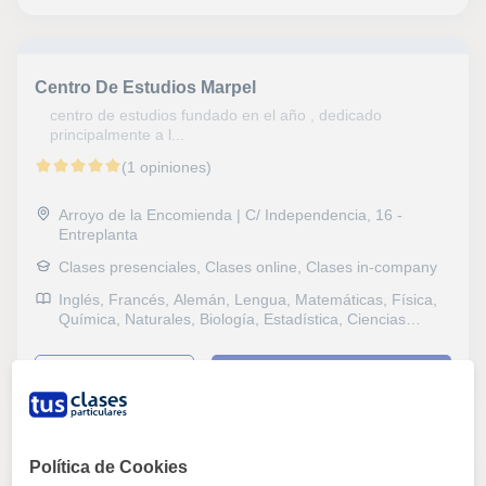
examenes, Pruebas de acceso, Graduado en ESO (para
adultos), Graduado escolar, Repaso General, ESO,
Bachillerato, Todos los cursos, Primaria, Universidad,
Ciclos Formativos, Matemáticas aplicadas, Matemáticas
Centro De Estudios Marpel
y Dirección financiera
centro de estudios fundado en el año , dedicado
principalmente a l...
(1 opiniones)
Arroyo de la Encomienda | C/ Independencia, 16 -
Entreplanta
Clases presenciales, Clases online, Clases in-company
Inglés, Francés, Alemán, Lengua, Matemáticas, Física,
Química, Naturales, Biología, Estadística, Ciencias
General, Probabilidad y Estadística, Ingenieria,
Geología, Álgebra, Bioquímica, Anatomía, Genética,
ver más
Contactar
Ciencias Ambientales, Sociales, Historia, Filosofía,
Lengua Castellana y Literatura, Dibujo técnico,
Mecanografía, ESO, Bachillerato, Todos los cursos,
Primaria, Universidad, Ciclos Formativos, Oposiciones
Administración, Oposiciones Educación, Oposiciones
Política de Cookies
Sanidad, Otras oposiciones, Geografía, Matemáticas