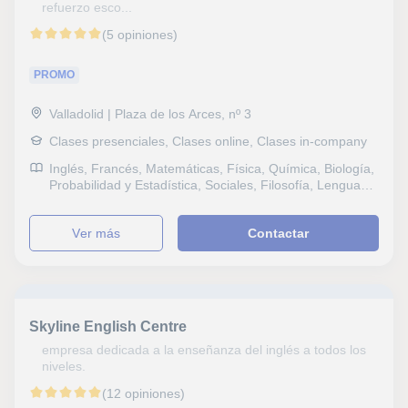
refuerzo esco...
(5 opiniones)
PROMO
Valladolid | Plaza de los Arces, nº 3
Clases presenciales, Clases online, Clases in-company
Inglés, Francés, Matemáticas, Física, Química, Biología,
Probabilidad y Estadística, Sociales, Filosofía, Lengua
Castellana y Literatura, Latín y Griego, Lectura, Dibujo
técnico, Dibujo, Historia del Arte, Selectividad, FCE First
ver más
Contactar
Certificate in English, CAE Certificate in Advanced
English, Graduado en ESO (para adultos), B1 PET, ESO,
Bachillerato, Todos los cursos, Geografía, Matemáticas
aplicadas, Psicologia, Técnicas de estudio, Problemas
de aprendizaje, TDAH Trastorno por déficit de atención,
Pedagogía, Economía
Skyline English Centre
empresa dedicada a la enseñanza del inglés a todos los
niveles.
(12 opiniones)