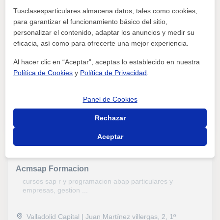
Escul Espacios Culturales S.L.
aplicadas, Economía, Contabilidad, Administración de
Tusclasesparticulares almacena datos, tales como cookies,
empresas, Fiscalidad, Nóminas y contratos, Tributación
escul es un centro de formación presente en valladolid.
práctica, Prevención de riesgos laborales, Marketing,
para garantizar el funcionamiento básico del sitio,
Matemáticas y Dirección financiera, Coaching,
personalizar el contenido, adaptar los anuncios y medir su
Macroeconomía, Orientación Profesional
Lunes a Viernes: 9:00 - 22:00 | Sábado: 9:00 - 15:00
eficacia, así como para ofrecerte una mejor experiencia.
Valladolid Capital | C/Juan Mambrilla 35
Al hacer clic en “Aceptar”, aceptas lo establecido en nuestra
Clases presenciales, Clases online, Clases in-company
Política de Cookies
y
Política de Privacidad
.
Inglés, Francés, Alemán, Lengua, Español para
extranjeros, Lengua de signos, Física, Química,
Panel de Cookies
Naturales, Biología, Otras ciencias, Lengua Castellana y
Literatura, Dibujo técnico, Ajedrez, Selectividad, Pruebas
Rechazar
ver más
Contactar
de acceso, Graduado escolar, B1 PET, Repaso General,
ESO, Bachillerato, Primaria, Ciclos Formativos, Cocina,
Aceptar
Costura, Juegos de mesa, Magia, Otros Ocio, Maquillaje
y estética, Geografía, Técnicas de estudio
Acmsap Formacion
cursos sap r y programacion abap particulares y
empresas, gestion ...
Valladolid Capital | Juan Martínez villergas, 2, 1º