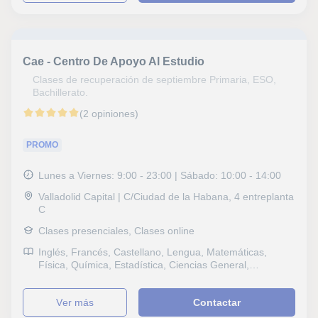
y Griego, Oratoria y comunicación, Lectura, Lengua
catalana y literatura, Selectividad, Otros examenes,
Pruebas de acceso, Graduado en ESO (para adultos),
Graduado escolar, DELE, B1 PET, Repaso General,
ESO, Bachillerato, Todos los cursos, Primaria,
Cae - Centro De Apoyo Al Estudio
Universidad, Ciclos Formativos, Oposiciones Cuerpos de
seguridad, Geografía, Matemáticas aplicadas,
Clases de recuperación de septiembre Primaria, ESO,
Psicologia, Técnicas de estudio, Problemas de
Bachillerato.
aprendizaje, TDAH Trastorno por déficit de atención,
(2 opiniones)
Pedagogía, Logopedia, Economía
PROMO
Lunes a Viernes: 9:00 - 23:00 | Sábado: 10:00 - 14:00
Valladolid Capital | C/Ciudad de la Habana, 4 entreplanta
C
Clases presenciales, Clases online
Inglés, Francés, Castellano, Lengua, Matemáticas,
Física, Química, Estadística, Ciencias General,
Probabilidad y Estadística, Ingenieria, Otras ciencias,
Electrotecnia, Álgebra, Lengua Castellana y Literatura,
ver más
Contactar
Latín y Griego, Otras letras, Tecnología, Electricidad,
Dibujo técnico, Otras tecnologías, Selectividad, Otros