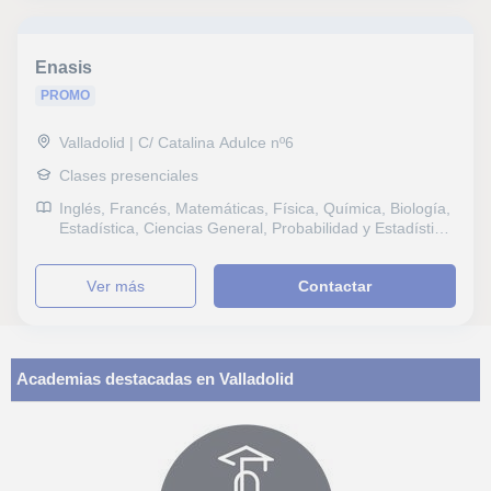
Enasis
PROMO
Valladolid | C/ Catalina Adulce nº6
Clases presenciales
Inglés, Francés, Matemáticas, Física, Química, Biología,
Estadística, Ciencias General, Probabilidad y Estadística,
Álgebra, Historia, Filosofía, Lengua Castellana y
Literatura, Latín y Griego, Escritura, Lectura, Tecnología,
ver más
Contactar
Programación, Dibujo técnico, Selectividad, Otros
examenes, Pruebas de acceso, Graduado en ESO (para
adultos), B1 PET, Repaso General, ESO, Bachillerato,
Primaria, Geografía, Matemáticas aplicadas, Técnicas
de estudio, Problemas de aprendizaje, Economía
Academias destacadas en Valladolid