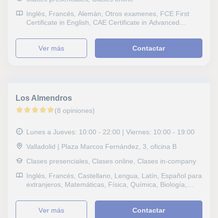
Inglés, Francés, Alemán, Otros examenes, FCE First
Certificate in English, CAE Certificate in Advanced
English, CPE Certificate Proficiency in English, DELF, B1
PET, Goethe, Repaso General, ESO, Bachillerato, Todos
ver más
Contactar
los cursos, Primaria, Universidad, Ciclos Formativos
Los Almendros
(8 opiniones)
Lunes a Jueves: 10:00 - 22:00 | Viernes: 10:00 - 19:00
Valladolid | Plaza Marcos Fernández, 3, oficina B
Clases presenciales, Clases online, Clases in-company
Inglés, Francés, Castellano, Lengua, Latín, Español para
extranjeros, Matemáticas, Física, Química, Biología,
Estadística, Ciencias General, Probabilidad y Estadística,
Otras ciencias, Geología, Álgebra, Genética, Sociales,
ver más
Contactar
Historia, Filosofía, Lengua Castellana y Literatura, Latín