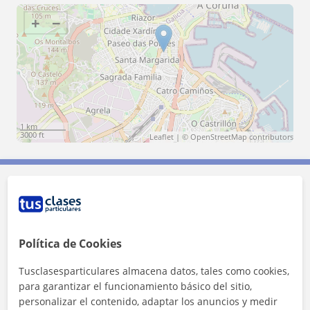
+
−
1 km
3000 ft
Leaflet
| ©
OpenStreetMap
contributors
Contacta con Nuria
Tarifa
6
€/h
Política de Cookies
1ª clase gratis
Tusclasesparticulares almacena datos, tales como cookies,
para garantizar el funcionamiento básico del sitio,
personalizar el contenido, adaptar los anuncios y medir