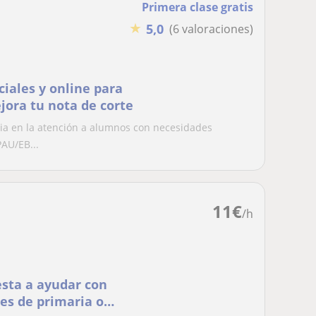
Primera clase gratis
★
5,0
(6 valoraciones)
ciales y online para
jora tu nota de corte
ia en la atención a alumnos con necesidades
PAU/EB...
11
€
/h
esta a ayudar con
tes de primaria o