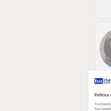
Política
Tusclases
funcionami