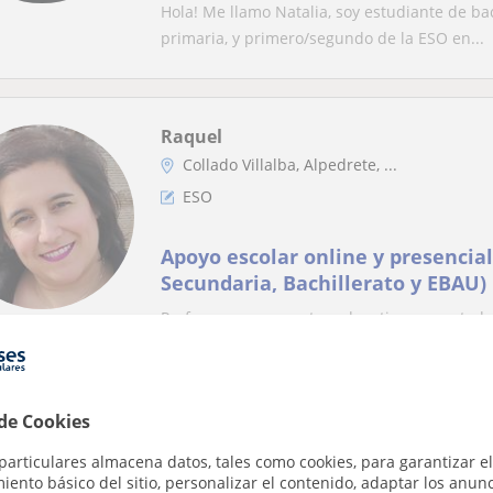
primero/segundo de la ESO
Hola! Me llamo Natalia, soy estudiante de bac
primaria, y primero/segundo de la ESO en...
Raquel
Collado Villalba, Alpedrete, ...
ESO
Apoyo escolar online y presencial
Secundaria, Bachillerato y EBAU)
Profesora en un centro educativo concertado
Licenciada en Magisterio de Infantil y Primar.
 de Cookies
Olya
particulares almacena datos, tales como cookies, para garantizar el
Collado Mediano, Alpedrete, B...
ento básico del sitio, personalizar el contenido, adaptar los anunc