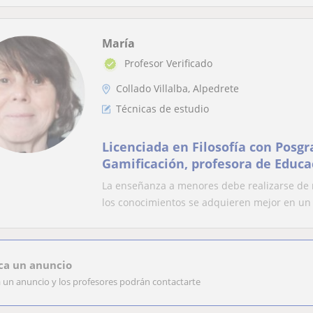
María
Profesor Verificado
Collado Villalba, Alpedrete
Técnicas de estudio
Licenciada en Filosofía con Posg
Gamificación, profesora de Educac
en Educación de Adolescentes, La
La enseñanza a menores debe realizarse de
son un juego de investigación pa
los conocimientos se adquieren mejor en un 
el alumno y dirigido hacia el obje
ca un anuncio
a un anuncio y los profesores podrán contactarte