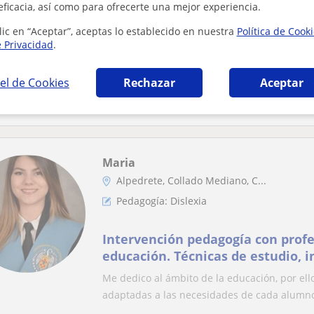
Problemas de aprendizaje
eficacia, así como para ofrecerte una mejor experiencia.
lic en “Aceptar”, aceptas lo establecido en nuestra
Política de Cook
Apoyo personalizado a niños con
e Privacidad
.
educativas especiales.
el de Cookies
Rechazar
Aceptar
Hola, Me llamo Olya y soy una profesional tri
acompañamiento y apoyo educativo a niños c
Maria
Alpedrete, Collado Mediano, C...
Pedagogía: Dislexia
Intervención pedagogía con profe
educación. Técnicas de estudio, 
y refuerzo adaptado a necesidad
Me dedico al ámbito de la educación, por el
adaptadas a las necesidades de cada alumno.