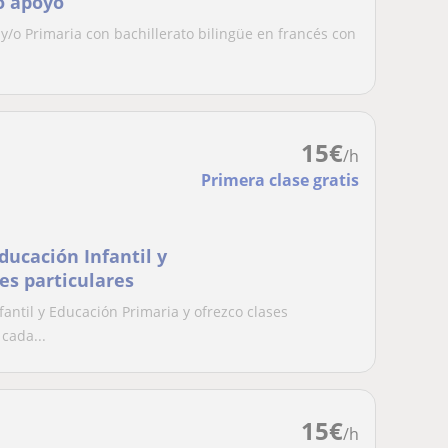
o apoyo
/o Primaria con bachillerato bilingüe en francés con
.
15
€
/h
Primera clase gratis
ducación Infantil y
es particulares
fantil y Educación Primaria y ofrezco clases
cada...
15
€
/h