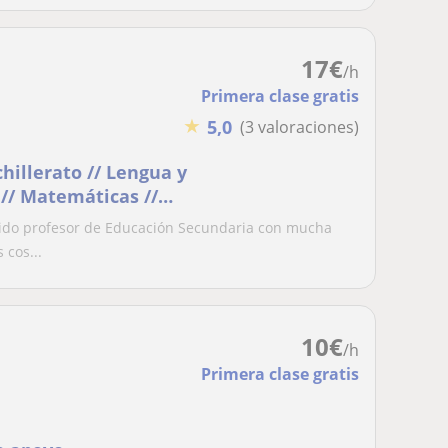
17
€
/h
Primera clase gratis
★
5,0
(3 valoraciones)
chillerato // Lengua y
a // Matemáticas //
sido profesor de Educación Secundaria con mucha
 cos...
10
€
/h
Primera clase gratis