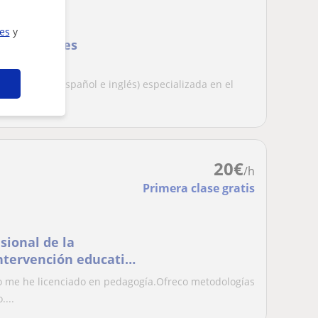
ies
y
 necesidades
lingüe (ruso, español e inglés) especializada en el
...
20
€
/h
Primera clase gratis
sional de la
intervención educativa
es educativas
lo me he licenciado en pedagogía.Ofreco metodologías
...