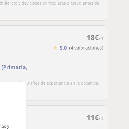
hillerato y doy clases particulares a estudiantes de
18
€
/h
★
5,0
(4 valoraciones)
 (Primaria,
 con más de 13 años de experiencia en la docencia.
..
11
€
/h
ios y