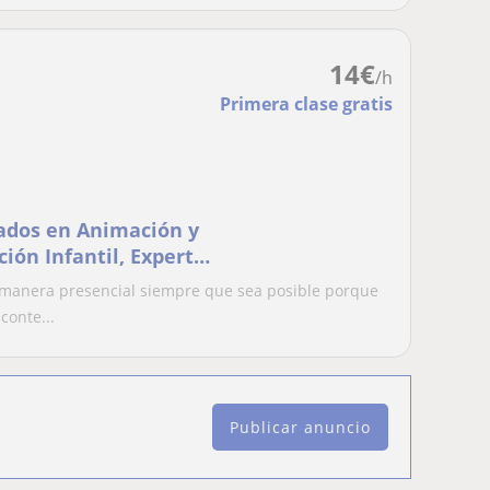
14
€
/h
Primera clase gratis
rados en Animación y
ión Infantil, Experta
s técnicas de estudio
 manera presencial siempre que sea posible porque
rtiendo de lo que sabe
conte...
tivo
Publicar anuncio