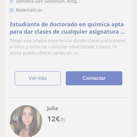
Donostia-San Sebastián, Astig...
Matemáticas
Estudiante de doctorado en química apta
para dar clases de cualquier asignatura y
edad. Muchos años de experiencia.
Tengo una amplia experiencia dando clases particulares
a niños y niñas de cualquier edad (desde 5 hasta 18
años), puedo ofrecer apoyo en cu...
ver más
Contactar
Julia
12
€
/h