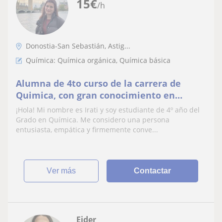
15
€
/h
Donostia-San Sebastián, Astig...
Química: Química orgánica, Química básica
Alumna de 4to curso de la carrera de
Quimica, con gran conocimiento en
Quimica Organica. Apta para dar clases de
¡Hola! Mi nombre es Irati y soy estudiante de 4º año del
ESO y Bachiller.
Grado en Química. Me considero una persona
entusiasta, empática y firmemente conve...
ver más
Contactar
Eider