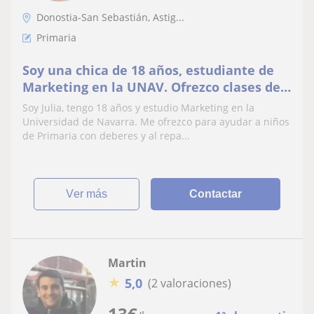
Donostia-San Sebastián, Astig...
Primaria
Soy una chica de 18 años, estudiante de
Marketing en la UNAV. Ofrezco clases de
apoyo con los deberes para niños de
Soy Julia, tengo 18 años y estudio Marketing en la
Primaria.
Universidad de Navarra. Me ofrezco para ayudar a niños
de Primaria con deberes y al repa...
ver más
Contactar
Martin
★
5,0
(2 valoraciones)
13
€