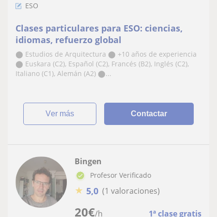
ESO
Clases particulares para ESO: ciencias,
idiomas, refuerzo global
⬤ Estudios de Arquitectura ⬤ +10 años de experiencia
⬤ Euskara (C2), Español (C2), Francés (B2), Inglés (C2),
Italiano (C1), Alemán (A2) ⬤...
ver más
Contactar
Bingen
Profesor Verificado
★
5,0
(1 valoraciones)
20
€
/h
1ª clase gratis