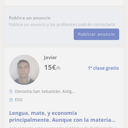
Publica un anuncio
Publica un anuncio y los profesores podrán contactarte
Publicar anuncio
Javier
15
€
/h
1ª clase gratis
Donostia-San Sebastián, Astig...
ESO
Lengua, mate, y economía
principalmente. Aunque con la materia
me amoldo a lo que se necesite