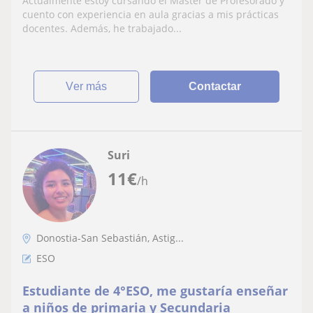
Actualmente estoy cursando el Máster de Profesorado y
cuento con experiencia en aula gracias a mis prácticas
docentes. Además, he trabajado...
ver más
Contactar
Suri
11
€
/h
Donostia-San Sebastián, Astig...
ESO
Estudiante de 4°ESO, me gustaría enseñar
a niños de primaria y Secundaria