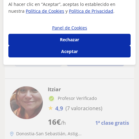
Clases de Refuerzo para ESO y
Al hacer clic en “Aceptar”, aceptas lo establecido en
Bachillerato: Matemáticas, Física y
nuestra
Política de Cookies
y
Política de Privacidad
.
Química, Lenguas
Ofrezco clases particulares de Matemáticas, Ciencias y
Lenguas a domicilio para alumnos de Primaria, ESO y
Panel de Cookies
Bachillerato en Donostia y alred...
Rechazar
Aceptar
ver más
Contactar
Itziar
Profesor Verificado
★
4,9
(7 valoraciones)
16
€
/h
1ª clase gratis
Donostia-San Sebastián, Astig...