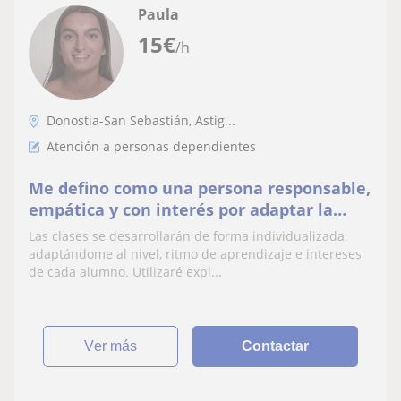
Paula
15
€
/h
Donostia-San Sebastián, Astig...
Atención a personas dependientes
Me defino como una persona responsable,
empática y con interés por adaptar la
enseñanza a las necesidades de cada
Las clases se desarrollarán de forma individualizada,
alumno. Consider
adaptándome al nivel, ritmo de aprendizaje e intereses
de cada alumno. Utilizaré expl...
ver más
Contactar