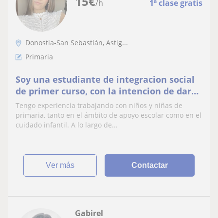
15
€
/h
1ª clase gratis
Donostia-San Sebastián, Astig...
Primaria
Soy una estudiante de integracion social
de primer curso, con la intencion de dar
apoyo a niños que esten cursando
Tengo experiencia trabajando con niños y niñas de
primaria.
primaria, tanto en el ámbito de apoyo escolar como en el
cuidado infantil. A lo largo de...
ver más
Contactar
Gabirel