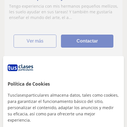
Tengo experiencia con mis hermanos pequeños mellizos,
les suelo ayudar en sus tareas! Y también me gustaría
enseñar el mundo del arte, el a...
ver más
Contactar
Gabirel
Profesor Verificado
Política de Cookies
★
5,0
(4 valoraciones)
Tusclasesparticulares almacena datos, tales como cookies,
16
€
/h
1ª clase gratis
para garantizar el funcionamiento básico del sitio,
personalizar el contenido, adaptar los anuncios y medir
Donostia-San Sebastián, Andoa...
su eficacia, así como para ofrecerte una mejor
Matemáticas: Matemáticas básicas
experiencia.