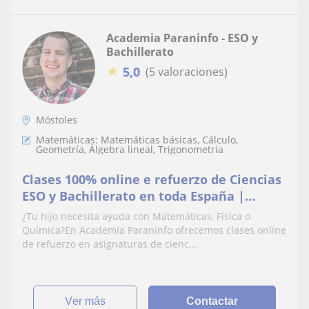
Academia Paraninfo - ESO y
Bachillerato
★
5,0
(5 valoraciones)
Móstoles
Matemáticas: Matemáticas básicas, Cálculo,
Geometría, Álgebra lineal, Trigonometría
Clases 100% online e refuerzo de Ciencias
ESO y Bachillerato en toda España |
Matemáticas, Física y Química
¿Tu hijo necesita ayuda con Matemáticas, Física o
Química?En Academia Paraninfo ofrecemos clases online
de refuerzo en asignaturas de cienc...
ver más
Contactar