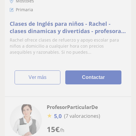
Móstoles
Primaria
Clases de Inglés para niños - Rachel -
clases dinamicas y divertidas - profesora
nativa a domicilio u online
Rachel ofrece clases de refuerzo y apoyo escolar para
niños a domicilio a cualquier hora con precios
asequibles y razonables. Si no puedes...
ver más
Contactar
ProfesorParticularDe
★
5,0
(7 valoraciones)
15
€
/h