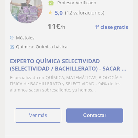
Profesor Verificado
★
5,0
(12 valoraciones)
11
€
/h
1ª clase gratis
Móstoles
Química: Química básica
EXPERTO QUÍMICA SELECTIVIDAD
(SELECTIVIDAD / BACHILLERATO) - SACAR EL
10 ES POSIBLE
Especializado en QUÍMICA, MATEMÁTICAS, BIOLOGÍA Y
FÍSICA de BACHILLERATO y SELECTIVIDAD - 94% de los
alumnos sacan sobresaliente, ya hemos...
ver más
Contactar