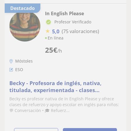
Destacado
In English Please
Profesor Verificado
★
5,0
(75 valoraciones)
En línea
25
€
/h
Móstoles
ESO
Becky - Profesora de inglés, nativa,
titulada, experimentada - clases
particulares a domicilio - refuerzo escolar
Becky es profesor nativa de In English Please y ofrece
clases de refuerzo y apoyo escolar en inglés para niños:
💬 Conversación • 🎓 Refuerz...