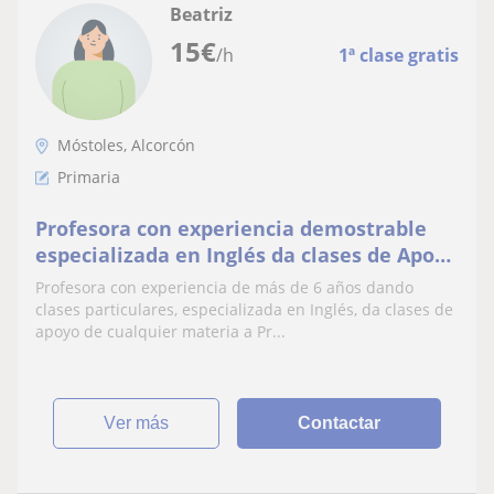
Beatriz
15
€
/h
1ª clase gratis
Móstoles, Alcorcón
Primaria
Profesora con experiencia demostrable
especializada en Inglés da clases de Apoyo
de cualquier materia a Primaria y ESO
Profesora con experiencia de más de 6 años dando
clases particulares, especializada en Inglés, da clases de
apoyo de cualquier materia a Pr...
ver más
Contactar