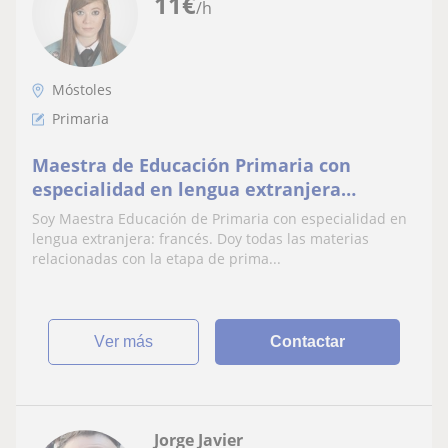
11
€
/h
Móstoles
Primaria
Maestra de Educación Primaria con
especialidad en lengua extranjera
francés. Se ofrecer para dar clases
Soy Maestra Educación de Primaria con especialidad en
particulares de apoyo y de repaso para
lengua extranjera: francés. Doy todas las materias
niños y niñas de Primaria en Móstoles y
relacionadas con la etapa de prima...
alrededores
ver más
Contactar
Jorge Javier