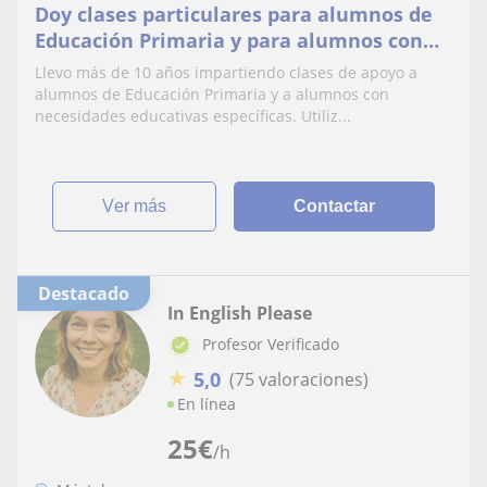
Doy clases particulares para alumnos de
Educación Primaria y para alumnos con
necesidades educativas especiales. Son
Llevo más de 10 años impartiendo clases de apoyo a
clases muy productivas!
alumnos de Educación Primaria y a alumnos con
necesidades educativas específicas. Utiliz...
ver más
Contactar
Destacado
In English Please
Profesor Verificado
★
5,0
(75 valoraciones)
En línea
25
€
/h