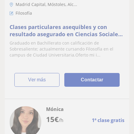
Madrid Capital, Móstoles, Alc...
Filosofía
Clases particulares asequibles y con
resultado asegurado en Ciencias Sociales:
Filosofía, Historia, Lengua y Literatura
Graduado en Bachillerato con calificación de
Sobresaliente; actualmente cursando Filosofía en el
campus de Ciudad Universitaria.Oferto mi i...
ver más
Contactar
Mónica
15
€
/h
1ª clase gratis