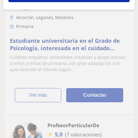
Alcorcón, Leganés, Móstoles
Primaria
Estudiante universitaria en el Grado de
Psicología, interesada en el cuidado
infanto-juvenil con apoyo escolar.
Cuidado empático, actividades creativas y apoyo escolar
a niños y niñas de primaria, con gran adaptación a lo
que necesite el infante según...
ver más
Contactar
ProfesorParticularDe
★
5,0
(7 valoraciones)