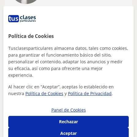
Móstoles, Alcorcón
Historia
Profesora de Historia y otras asignaturas,
Política de Cookies
apta para todos los niveles y edades,
desde primaria, secundaria obligatoria y
Tusclasesparticulares almacena datos, tales como cookies,
Profesora particular con experiencia con niños y niñas,
para garantizar el funcionamiento básico del sitio,
bachillerato
preadolescentes y adolescentes ( incluyendo personas
personalizar el contenido, adaptar los anuncios y medir
con necesidades especiales o n...
su eficacia, así como para ofrecerte una mejor
experiencia.
Al hacer clic en “Aceptar”, aceptas lo establecido en
ver más
Contactar
nuestra
Política de Cookies
y
Política de Privacidad
.
Panel de Cookies
Annabel-Lee
Rechazar
10
€
/h
Aceptar