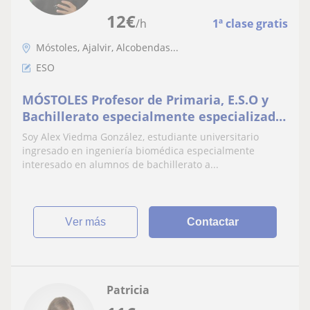
12
€
/h
1ª clase gratis
Móstoles, Ajalvir, Alcobendas...
ESO
MÓSTOLES Profesor de Primaria, E.S.O y
Bachillerato especialmente especializado
en enseñar matemáticas, biología, física y
Soy Alex Viedma González, estudiante universitario
química
ingresado en ingeniería biomédica especialmente
interesado en alumnos de bachillerato a...
ver más
Contactar
Patricia