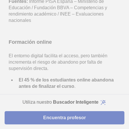
Fuentes:
Informe PISA España – Ministerio de
Educación / Fundación BBVA – Competencias y
rendimiento académico / INEE – Evaluaciones
nacionales
Formación online
El entorno digital facilita el acceso, pero también
incrementa el riesgo de abandono por falta de
supervisión directa.
El 45 % de los estudiantes online abandona
antes de finalizar el curso
.
El 39 % señala la falta de seguimiento como
Utiliza nuestro
Buscador Inteligente
principal causa
.
El 34 % reconoce dificultades de
Encuentra profesor
organización en modalidad virtual
.