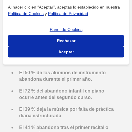
Al hacer clic en “Aceptar”, aceptas lo establecido en nuestra
Política de Cookies
y
Política de Privacidad
.
Panel de Cookies
Rechazar
La formación musical requiere disciplina sostenida y
Aceptar
práctica técnica diaria. El abandono suele
concentrarse en los primeros años de aprendizaje.
El 50 % de los alumnos de instrumento
abandona durante el primer año
.
El 72 % del abandono infantil en piano
ocurre antes del segundo curso
.
El 39 % deja la música por falta de práctica
diaria estructurada
.
El 44 % abandona tras el primer recital o