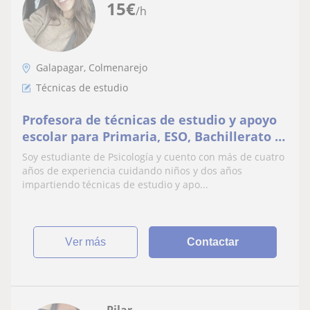
15
€
/h
Galapagar, Colmenarejo
Técnicas de estudio
Profesora de técnicas de estudio y apoyo
escolar para Primaria, ESO, Bachillerato y
Psicología en Madrid. Experiencia de 2
Soy estudiante de Psicología y cuento con más de cuatro
años
años de experiencia cuidando niños y dos años
impartiendo técnicas de estudio y apo...
ver más
Contactar
Pilar