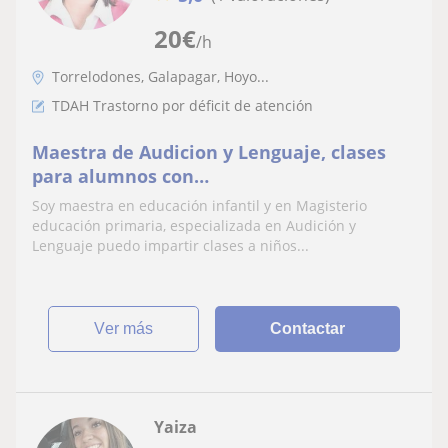
20
€
/h
Torrelodones, Galapagar, Hoyo...
TDAH Trastorno por déficit de atención
Maestra de Audicion y Lenguaje, clases
para alumnos con
dislexia,discalculia,TDAH,TDA,Retraso del
Soy maestra en educación infantil y en Magisterio
lenguaje,otras necesidades
educación primaria, especializada en Audición y
Lenguaje puedo impartir clases a niños...
ver más
Contactar
Yaiza