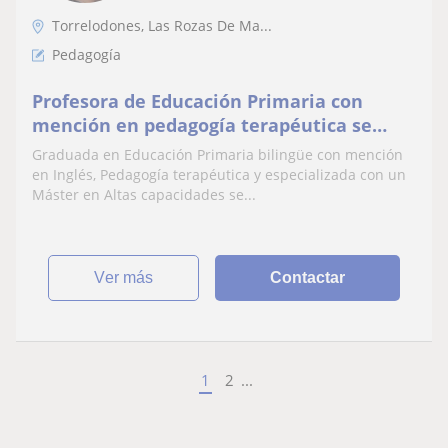
Torrelodones, Las Rozas De Ma...
Pedagogía
Profesora de Educación Primaria con
mención en pedagogía terapéutica se
ofrece para dar clases a niños
Graduada en Educación Primaria bilingüe con mención
en Inglés, Pedagogía terapéutica y especializada con un
Máster en Altas capacidades se...
ver más
Contactar
1
2
...