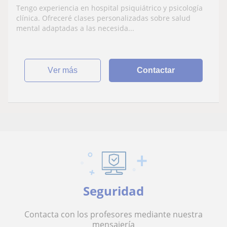
que hablan principalmente portugués e
Tengo experiencia en hospital psiquiátrico y psicología
inglés.
clínica. Ofreceré clases personalizadas sobre salud
mental adaptadas a las necesida...
ver más
Contactar
Seguridad
Contacta con los profesores mediante nuestra
mensajería