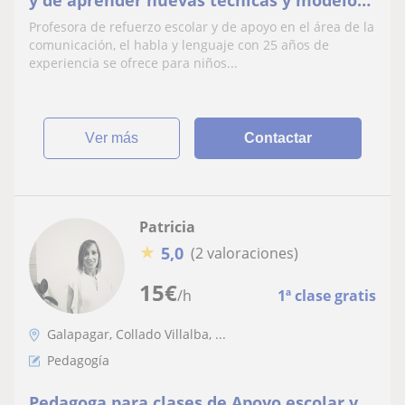
de enseñanza
Profesora de refuerzo escolar y de apoyo en el área de la
comunicación, el habla y lenguaje con 25 años de
experiencia se ofrece para niños...
ver más
Contactar
Patricia
★
5,0
(2 valoraciones)
15
€
/h
1ª clase gratis
Galapagar, Collado Villalba, ...
Pedagogía
Pedagoga para clases de Apoyo escolar y