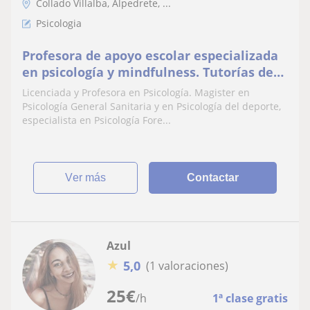
Collado Villalba, Alpedrete, ...
Psicologia
Profesora de apoyo escolar especializada
en psicología y mindfulness. Tutorías de
TFG y TFM
Licenciada y Profesora en Psicología. Magister en
Psicología General Sanitaria y en Psicología del deporte,
especialista en Psicología Fore...
ver más
Contactar
Azul
★
5,0
(1 valoraciones)
25
€
/h
1ª clase gratis