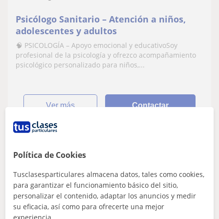
Psicólogo Sanitario – Atención a niños,
adolescentes y adultos
🧠 PSICOLOGÍA – Apoyo emocional y educativoSoy
profesional de la psicología y ofrezco acompañamiento
psicológico personalizado para niños,...
ver más
Contactar
Ignacio
Política de Cookies
30
€
/h
1ª clase gratis
Tusclasesparticulares almacena datos, tales como cookies,
para garantizar el funcionamiento básico del sitio,
personalizar el contenido, adaptar los anuncios y medir
su eficacia, así como para ofrecerte una mejor
Galapagar
experiencia.