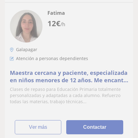
Fatima
12
€
/h
Galapagar
Atención a personas dependientes
Maestra cercana y paciente, especializada
en niños menores de 12 años. Me encanta
enseñar de forma divertida y adaptada a
Clases de repaso para Educación Primaria totalmente
su edad
personalizadas y adaptadas a cada alumno. Refuerzo
todas las materias, trabajo técnicas...
ver más
Contactar