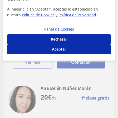
Logopedia
Al hacer clic en “Aceptar”, aceptas lo establecido en
nuestra
Política de Cookies
y
Política de Privacidad
.
Logopeda para niños, adolescentes y
adultos
Panel de Cookies
🗣️ LOGOPEDA – Niños, adolescentes y adultosSoy
logopeda y ofrezco intervención y apoyo individualizado
Rechazar
para niños, adolescentes y adultos,...
Aceptar
ver más
Contactar
Ana Belén Núñez Morán
20
€
/h
1ª clase gratis