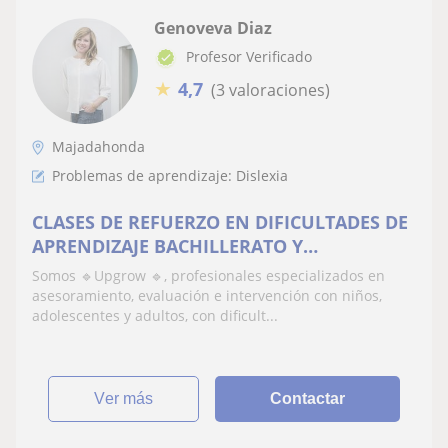
Genoveva Diaz
Profesor Verificado
★
4,7
(3 valoraciones)
Majadahonda
Problemas de aprendizaje: Dislexia
CLASES DE REFUERZO EN DIFICULTADES DE
APRENDIZAJE BACHILLERATO Y
UNIVERSIDAD 🎓
Somos 🔹Upgrow 🔹, profesionales especializados en
asesoramiento, evaluación e intervención con niños,
adolescentes y adultos, con dificult...
ver más
Contactar