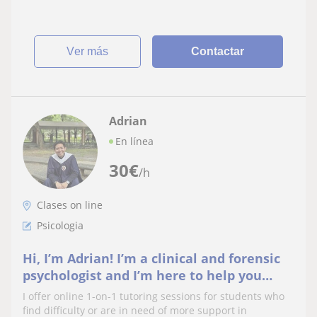
ver más
Contactar
Adrian
En línea
30
€
/h
Clases on line
Psicologia
Hi, I’m Adrian! I’m a clinical and forensic
psychologist and I’m here to help you
learn more about psychology and social
I offer online 1-on-1 tutoring sessions for students who
sciences!
find difficulty or are in need of more support in