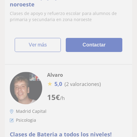
noroeste
Clases de apoyo y refuerzo escolar para alumnos de
primaria y secundaria en zona noroeste
ver más
Contactar
Alvaro
★
5,0
(2 valoraciones)
15
€
/h
Madrid Capital
Psicologia
Clases de Bateria a todos los niveles!