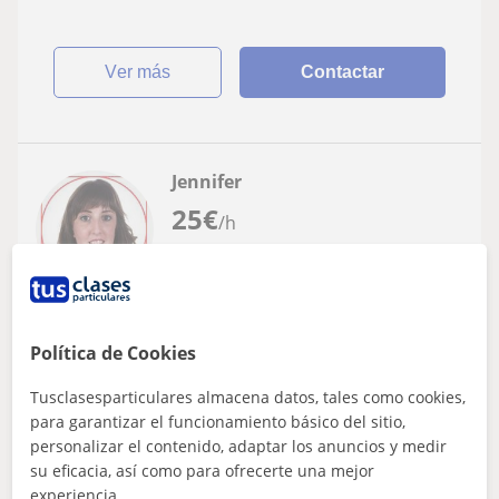
ver más
Contactar
Jennifer
25
€
/h
Las Rozas De Madrid, Majadaho...
Audición y Lenguaje
Política de Cookies
Refuerzo psicoeducativo a niños/as con
Tusclasesparticulares almacena datos, tales como cookies,
para garantizar el funcionamiento básico del sitio,
algún trastorno o discapacidad
personalizar el contenido, adaptar los anuncios y medir
Graduada en Magisterio de Primaria especializada en
su eficacia, así como para ofrecerte una mejor
audición y lenguaje. Imparto clases particulares a niños
experiencia.