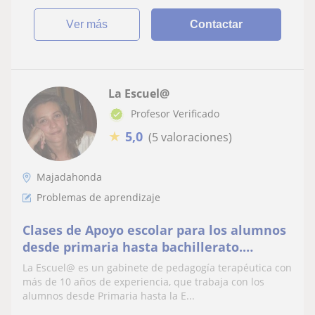
ver más
Contactar
La Escuel@
Profesor Verificado
★
5,0
(5 valoraciones)
Majadahonda
Problemas de aprendizaje
Clases de Apoyo escolar para los alumnos
desde primaria hasta bachillerato.
Estamos en Boadilla del Monte, Madrid.
La Escuel@ es un gabinete de pedagogía terapéutica con
más de 10 años de experiencia, que trabaja con los
alumnos desde Primaria hasta la E...