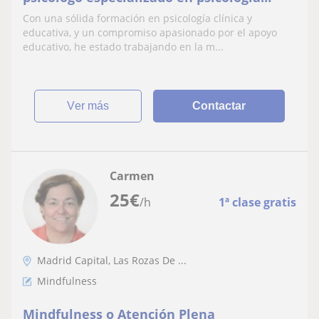
clínica y educativa. Actualmente, estoy
Con una sólida formación en psicología clínica y
cursando un máster en psicología
educativa, y un compromiso apasionado por el apoyo
educativa para seguir mejorando mis
educativo, he estado trabajando en la m...
conocimientos y habilidades en este
campo. Si su hijo necesita apoyo esp
ver más
Contactar
Carmen
25
€
/h
1ª clase gratis
Madrid Capital, Las Rozas De ...
Mindfulness
Mindfulness o Atención Plena