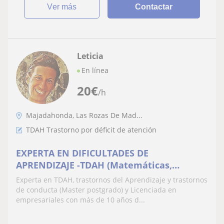
ver más
Contactar
Leticia
En línea
20
€
/h
Majadahonda, Las Rozas De Mad...
TDAH Trastorno por déficit de atención
EXPERTA EN DIFICULTADES DE
APRENDIZAJE -TDAH (Matemáticas,
Lengua, Conocimiento...)
Experta en TDAH, trastornos del Aprendizaje y trastornos
de conducta (Master postgrado) y Licenciada en
empresariales con más de 10 años d...