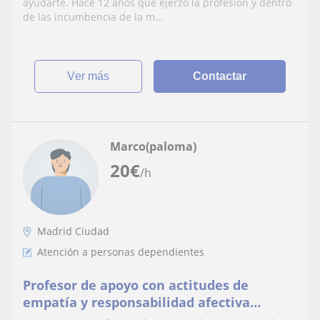
ayudarte. Hace 12 años que ejerzo la profesión y dentro
de las incumbencia de la m...
ver más
Contactar
Marco(paloma)
20
€
/h
Madrid Ciudad
Atención a personas dependientes
Profesor de apoyo con actitudes de
empatía y responsabilidad afectiva
principalmente