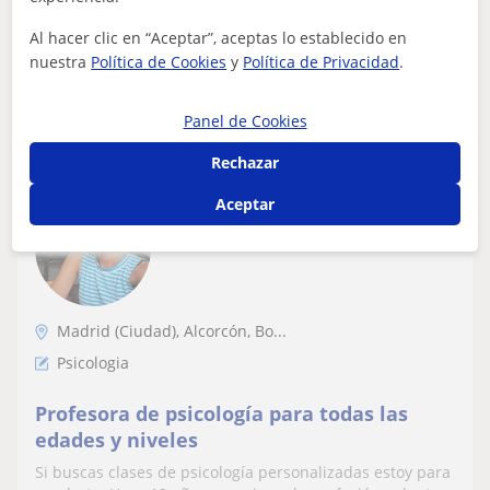
con dificultades y/o trastorno...
Al hacer clic en “Aceptar”, aceptas lo establecido en
nuestra
Política de Cookies
y
Política de Privacidad
.
ver más
Contactar
Panel de Cookies
Rechazar
Gabriela
Aceptar
19
€
/h
Madrid (Ciudad), Alcorcón, Bo...
Psicologia
Profesora de psicología para todas las
edades y niveles
Si buscas clases de psicología personalizadas estoy para