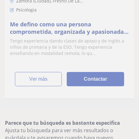
Zamora (Ciudad), Fresno De La...
Psicologia
Me defino como una persona
comprometida, organizada y apasionada
por la enseñanza. Disfruto creando un
Tengo experiencia dando clases de apoyo y de inglés a
ambiente de aprendizaje.
niños de primaria y de la ESO. Tengo experiencia
enseñando en modalidad remota, lo qu...
ver más
Contactar
Parece que tu búsqueda es bastante especifica
Ajusta tu búsqueda para ver más resultados o
guárdala y te avisaremos cuando haya nuevos