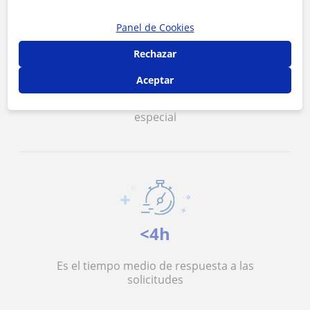
Panel de Cookies
Rechazar
13 €/h
Aceptar
Es el precio medio de las clases de Apoyo
especial
<4h
Es el tiempo medio de respuesta a las
solicitudes