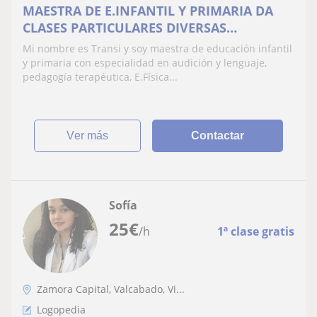
MAESTRA DE E.INFANTIL Y PRIMARIA DA
CLASES PARTICULARES DIVERSAS
ASIGNATURAS. INFORMATE SIN
Mi nombre es Transi y soy maestra de educación infantil
COMPROMISO
y primaria con especialidad en audición y lenguaje,
pedagogía terapéutica, E.Física...
ver más
Contactar
Sofía
25
€
/h
1ª clase gratis
Zamora Capital, Valcabado, Vi...
Logopedia