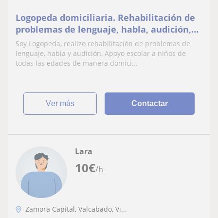
Logopeda domiciliaria. Rehabilitación de
problemas de lenguaje, habla, audición,
voz y alimentación en niños y adultos
Soy Logopeda, realizo rehabilitación de problemas de
lenguaje, habla y audición, Apoyo escolar a niños de
todas las edades de manera domici...
ver más
Contactar
Lara
10
€
/h
Zamora Capital, Valcabado, Vi...