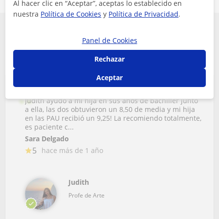
Al hacer clic en “Aceptar”, aceptas lo establecido en
nuestra
Política de Cookies
y
Política de Privacidad
.
Conoce que opinan algunos de los alumnos
Panel de Cookies
de Arte en Tarragona
Rechazar
Aceptar
Judith ayudó a mi hija en sus años de bachiller junto
a ella, las dos obtuvieron un 8,50 de media y mi hija
en las PAU recibió un 9,25! La recomiendo totalmente,
es paciente c...
Sara Delgado
5
hace más de 1 año
Judith
Profe de Arte