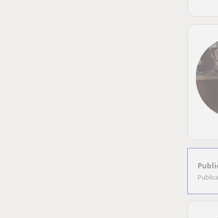
Publi
Public