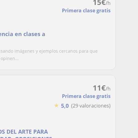
15
€
/h
Primera clase gratis
encia en clases a
 usando imágenes y ejemplos cercanos para que
 opinen...
11
€
/h
Primera clase gratis
★
5,0
(29 valoraciones)
S DEL ARTE PARA