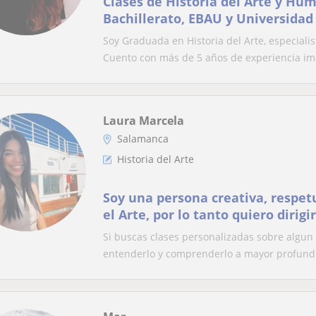
Clases de Historia del Arte y Hu
Bachillerato, EBAU y Universidad
Soy Graduada en Historia del Arte, especialist
Cuento con más de 5 años de experiencia imp
Laura Marcela
Salamanca
Historia del Arte
Soy una persona creativa, respet
el Arte, por lo tanto quiero dirigi
jovenes y adultos que les guste el
Si buscas clases personalizadas sobre algun 
entenderlo y comprenderlo a mayor profundi