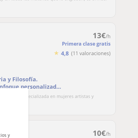
13
€
/h
Primera clase gratis
★
4,8
(11 valoraciones)
ia y Filosofía.
Enfoque personalizado
idad. Cursos
estigadora especializada en mujeres artistas y
ivos...
10
€
/h
ios y