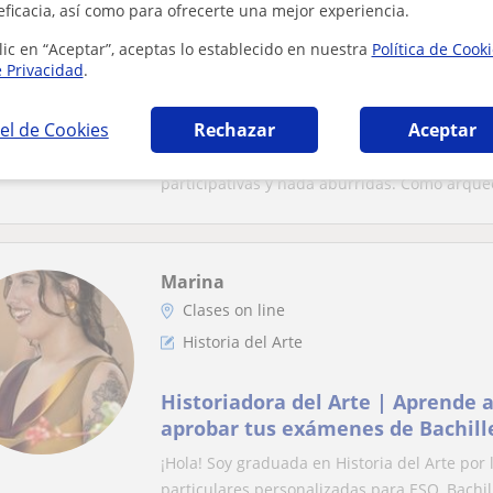
Clases on line
eficacia, así como para ofrecerte una mejor experiencia.
Historia del Arte
lic en “Aceptar”, aceptas lo establecido en nuestra
Política de Cook
e Privacidad
.
Licenciada en historia del arte y arqueóloga de
profesión. Me ofrezco para dar cl
el de Cookies
Rechazar
Aceptar
alumnos que cursen estas materi
Experiencia demostrada enseñando en tallere
animadas y llevo muchos años de
participativas y nada aburridas. Como arqueó
trabajando con adultos y niños.
historia
Marina
Clases on line
Historia del Arte
Historiadora del Arte | Aprende 
aprobar tus exámenes de Bachill
¡Hola! Soy graduada en Historia del Arte por 
particulares personalizadas para ESO, Bachill