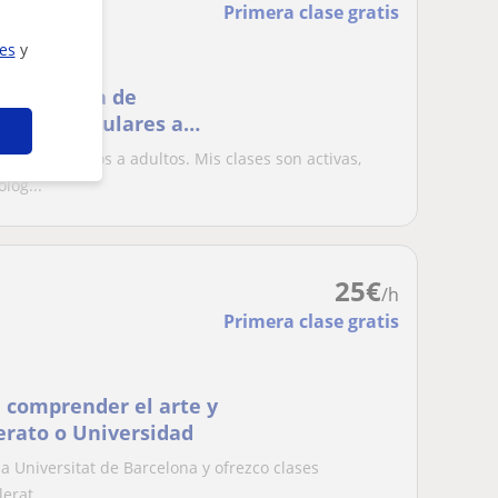
Primera clase gratis
ies
y
ases particulares a
as. Mis clases son
s desde niños a adultos. Mis clases son activas,
 experiencias
log...
 Conmigo aprender
25
€
/h
Primera clase gratis
a comprender el arte y
erato o Universidad
la Universitat de Barcelona y ofrezco clases
erat...