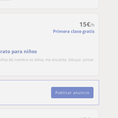
15
€
/h
Primera clase gratis
trato para niños
 niños.Mi nombre es Alma, me encanta; dibujar, pintar
Publicar anuncio