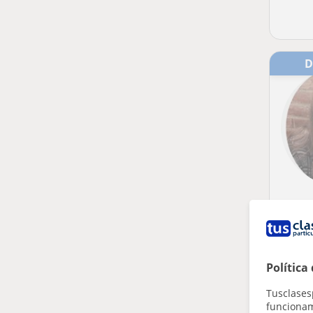
Política
Tusclases
funcionami