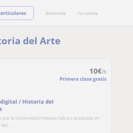
particulares
Anúnciate
Tu cuenta
toria del Arte
10
€
/h
Primera clase gratis
igital / Historia del
s
as por la Universidad Pompeu Fabra y graduada en
 Má...