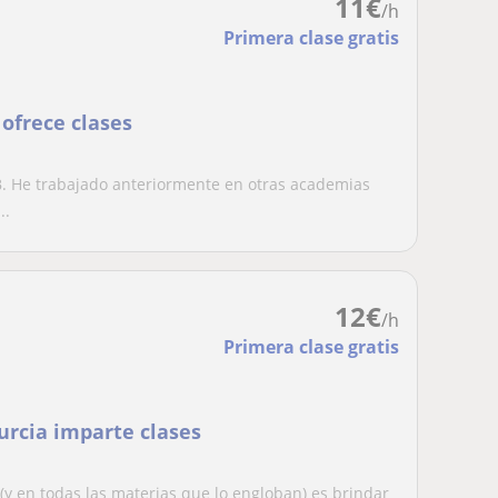
11
€
/h
Primera clase gratis
 ofrece clases
 UB. He trabajado anteriormente en otras academias
..
12
€
/h
Primera clase gratis
urcia imparte clases
 (y en todas las materias que lo engloban) es brindar