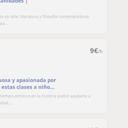
manidades |
a en arte, literatura y filosofía contemporánea.
a...
9
€
/h
uosa y apasionada por
r estas clases a niños,
 Arte o les apasione.
tiempo artístico en la historia podré ayudarte a
dad,...