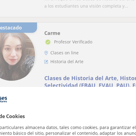
a los estudiantes una visión completa y...
Destacado
Carme
Profesor Verificado
Clases on line
Historia del Arte
Clases de Historia del Arte, Histor
Selectividad (EBAU, EVAU, PAU). 
y flexible. Bachillerato y Univers
¡Hola! Soy graduada en Historia del Arte, inv
adaptados y materiales propios
modernidad, y creadora de materiales educat
 de Cookies
particulares almacena datos, tales como cookies, para garantizar el
Belén
ento básico del sitio, personalizar el contenido, adaptar los anunc