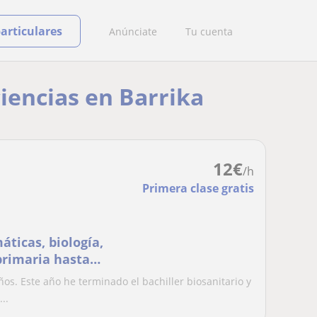
particulares
Anúnciate
Tu cuenta
ciencias en Barrika
12
€
/h
Primera clase gratis
ticas, biología,
primaria hasta
os. Este año he terminado el bachiller biosanitario y
..