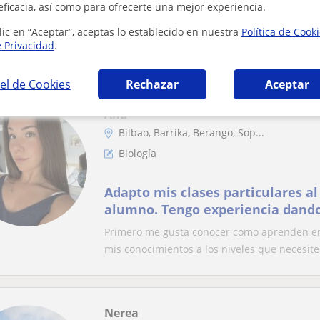
eficacia, así como para ofrecerte una mejor experiencia.
asignaturas
lic en “Aceptar”, aceptas lo establecido en nuestra
Política de Cook
Aupa, soy Iria estudiante de batxi de ciencia
e Privacidad
.
euskera como en castellano, para todas las as
el de Cookies
Rechazar
Aceptar
Ana
Bilbao, Barrika, Berango, Sop...
Biología
Adapto mis clases particulares al
alumno. Tengo experiencia dando
salen muy contentos y preparado
Primero me gusta conocer como aprenden en 
mis conocimientos a los niveles que necesiten
Nerea