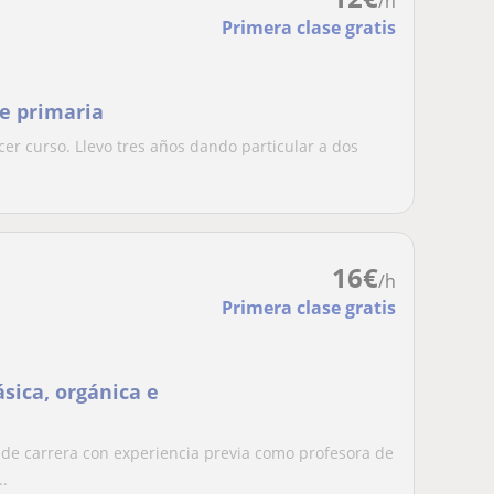
/h
Primera clase gratis
de primaria
cer curso. Llevo tres años dando particular a dos
16
€
/h
Primera clase gratis
sica, orgánica e
de carrera con experiencia previa como profesora de
..