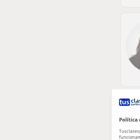
Política
Tusclases
funcionami