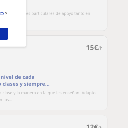
ies
y
s. Ofrezco clases particulares de apoyo tanto en
...
15
€
/h
 nivel de cada
 clases y siempre
s para los exámenes
clase y la manera en la que les enseñan. Adapto
 los...
12
€
/h