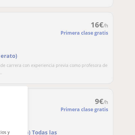
16
€
/h
Primera clase gratis
lerato)
de carrera con experiencia previa como profesora de
..
9
€
/h
Primera clase gratis
 y DBH (Eso) Todas las
ios y