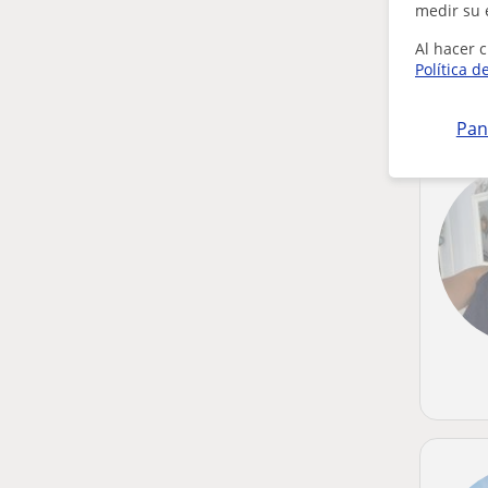
medir su 
Al hacer c
Política d
Pan