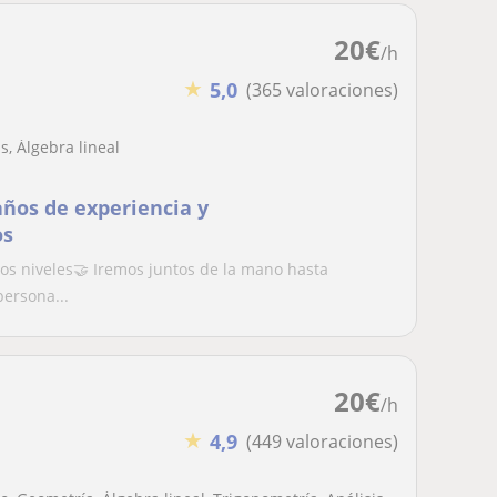
20
€
/h
★
5,0
(365 valoraciones)
, Álgebra lineal
años de experiencia y
os
los niveles🤝 Iremos juntos de la mano hasta
persona...
20
€
/h
★
4,9
(449 valoraciones)