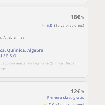
18
€
/h
★
5,0
(10 valoraciones)
, Álgebra lineal
ica, Química, Algebra,
i / E.S.O
duado con máster en Ingeniería Química. Desde mi
ses....
12
€
/h
Primera clase gratis
★
5,0
(1 valoraciones)