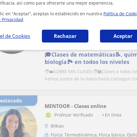
Destacado
eficacia, así como para ofrecerte una mejor experiencia.
Jhon
lic en “Aceptar”, aceptas lo establecido en nuestra
Política de Cook
En línea
Profesor Verificado
e Privacidad
.
Bilbao, Barakaldo, Basauri, E...
Matemáticas: Matemáticas básicas, Cálculo
el de Cookies
Rechazar
Aceptar
discretas
🎓Clases de matemáticas📝, químic
biología🏞️ en todos los niveles
🧑‍💼SOBRE MIS CLASES:🧑‍🏫Clases a todos lo
Iremos juntos de la mano hasta conseguir tod
Destacado
MENTOOR - Clases online
En línea
Profesor Verificado
Bilbao
Física: Termodinámica, Física básica, Óptic