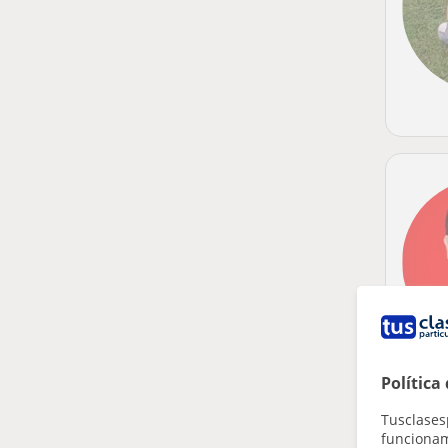
Política
Tusclases
funcionami