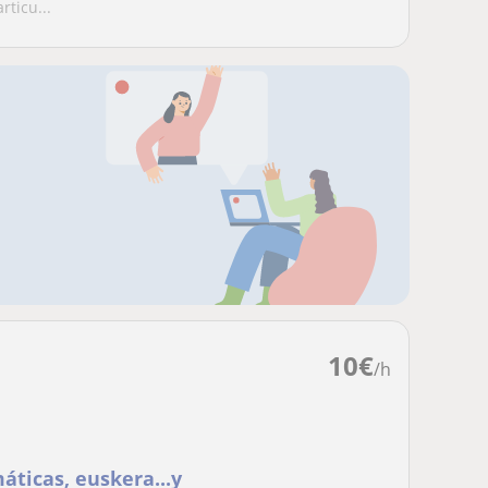
ticu...
10
€
/h
áticas, euskera...y