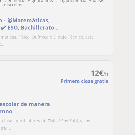
, Geometría, Álgebra lineal, Trigonometría, Análisis
s discretas
vo - 🥇Matemáticas,
 ✔️ ESO, Bachilleratos
emáticas, Física, Química o Dibujo Técnico, este
...
12
€
/h
Primera clase gratis
 escolar de manera
lumno
clases particulares de Física! Soy Xabi, y soy
ria...