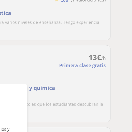
stica
ara varios niveles de enseñanza. Tengo experiencia
13
€
/h
Primera clase gratis
cas, fisica y quimica
o, Bilbao
todo que utilizo es que los estudiantes descubran la
ios y