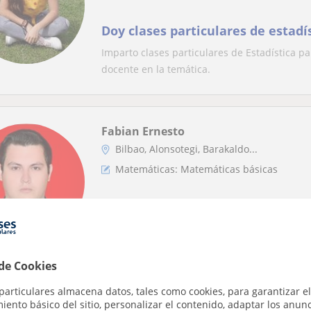
Doy clases particulares de estadí
Imparto clases particulares de Estadística p
docente en la temática.
Fabian Ernesto
Bilbao, Alonsotegi, Barakaldo...
Matemáticas: Matemáticas básicas
Ingeniero de 30 años da matemáti
nivel ESO y Bachillerato en Deust
Ingeniero en Petroleo y gas de 30 años.El mé
aplicabilidad del tema a una situación rea...
 de Cookies
particulares almacena datos, tales como cookies, para garantizar el
ento básico del sitio, personalizar el contenido, adaptar los anunc