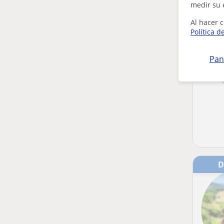
medir su 
Al hacer c
Política d
Pan