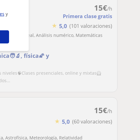
15
€
/h
ies
y
Primera clase gratis
★
5,0
(101 valoraciones)
, Álgebra lineal, Análisis numérico, Matemáticas
a🧑‍🔬, física🌠 y
s niveles🧠Clases presenciales, online y mixtas🦸
os...
15
€
/h
★
5,0
(60 valoraciones)
a, Astrofísica, Meteorología, Relatividad