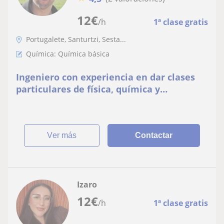
12
€
/h
1ª clase gratis
Portugalete, Santurtzi, Sesta...
Química: Química básica
Ingeniero con experiencia en dar clases
particulares de física, química y
matemáticas desde 4° ESO hasta 2°
Bachillerato
ver más
Contactar
Izaro
12
€
/h
1ª clase gratis