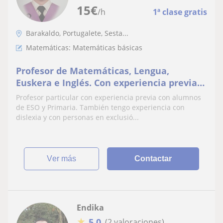
15
€
/h
1ª clase gratis
Barakaldo, Portugalete, Sesta...
Matemáticas: Matemáticas básicas
Profesor de Matemáticas, Lengua,
Euskera e Inglés. Con experiencia previa
con alumnos de ESO y Primaria.
Profesor particular con experiencia previa con alumnos
de ESO y Primaria. También tengo experiencia con
dislexia y con personas en exclusió...
ver más
Contactar
Endika
★
5,0
(2 valoraciones)