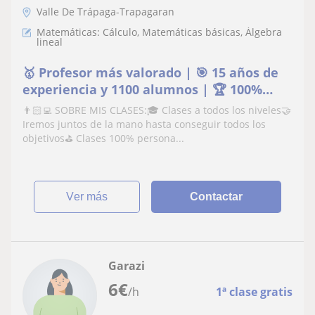
Valle De Trápaga-Trapagaran
Matemáticas: Cálculo, Matemáticas básicas, Álgebra
lineal
🥇 Profesor más valorado | 🎯 15 años de
experiencia y 1100 alumnos | 🏆 100%
aprobados
👨🏻‍💻 SOBRE MIS CLASES:🎓 Clases a todos los niveles🤝
Iremos juntos de la mano hasta conseguir todos los
objetivos⛳️ Clases 100% persona...
ver más
Contactar
Garazi
6
€
/h
1ª clase gratis