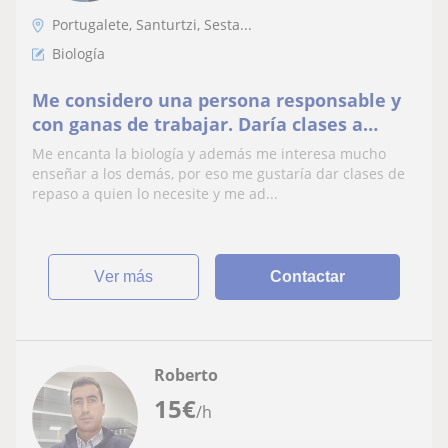
Portugalete, Santurtzi, Sesta...
Biología
Me considero una persona responsable y
con ganas de trabajar. Daría clases a
personas que necesiten refuerzo en
Me encanta la biología y además me interesa mucho
biología
enseñar a los demás, por eso me gustaría dar clases de
repaso a quien lo necesite y me ad...
ver más
Contactar
Roberto
15
€
/h