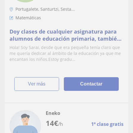
Portugalete, Santurtzi, Sesta...
Matemáticas
Doy clases de cualquier asignatura para
alumnos de educación primaria, también
puedo hacer de niñera y recogerlos del
Hola! Soy Sarai, desde que era pequeña tenía claro que
colegio, llevar a extraescolares…
me quería dedicar al ámbito de la educación ya que me
encantan los niños.Estoy gradu...
ver más
Contactar
Eneko
14
€
/h
1ª clase gratis