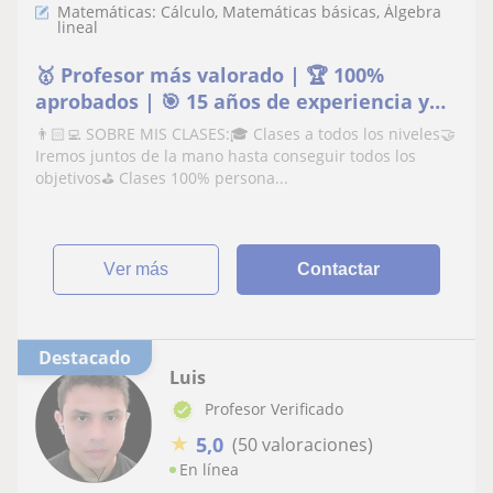
Matemáticas: Cálculo, Matemáticas básicas, Álgebra
lineal
🥇 Profesor más valorado | 🏆 100%
aprobados | 🎯 15 años de experiencia y
1100 alumnos
👨🏻‍💻 SOBRE MIS CLASES:🎓 Clases a todos los niveles🤝
Iremos juntos de la mano hasta conseguir todos los
objetivos⛳️ Clases 100% persona...
ver más
Contactar
Destacado
Luis
Profesor Verificado
★
5,0
(50 valoraciones)
En línea