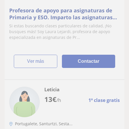
Profesora de apoyo para asignaturas de
Primaria y ESO. Imparto las asignaturas
de matemáticas, inglés, euskera y
Si estas buscando clases particulares de calidad, ¡No
química
busques más! Soy Laura Lejardi, profesora de apoyo
especializada en asignaturas de Pr...
ver más
Contactar
Leticia
13
€
/h
1ª clase gratis
Portugalete, Santurtzi, Sesta...