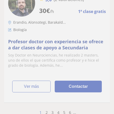
30
€
/h
1ª clase gratis
Erandio, Alonsotegi, Barakald...
Biología
Profesor doctor con experiencia se ofrece
a dar clases de apoyo a Secundaria
Soy Doctor en Neurociencias, he realizado 2 masters,
uno de ellos el que certifica como profesor y e hice el
grado de biología. Además, he...
ver más
Contactar
1
2
3
4
5
6
...