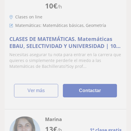
10
€
/h
Clases on line
Matemáticas: Matemáticas básicas, Geometría
CLASES DE MATEMÁTICAS. Matemáticas
EBAU, SELECTIVIDAD Y UNIVERSIDAD | 10
años de experiencia
Necesitas asegurar tu nota para entrar en la carrera que
quieres o simplemente perderle el miedo a las
Matemáticas de Bachillerato?Soy prof...
ver más
Contactar
Marina
13
€
/h
1ª clase gratis