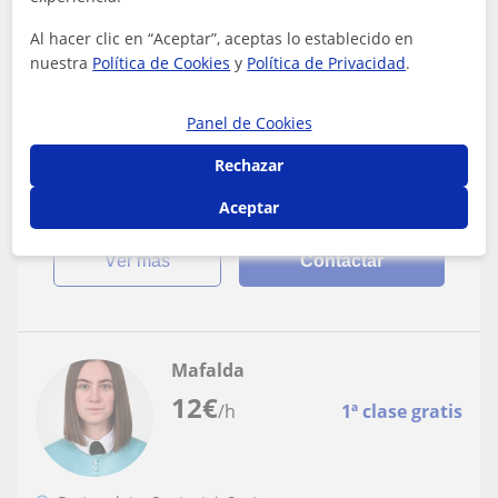
Física: Física básica
Al hacer clic en “Aceptar”, aceptas lo establecido en
Clases particulares de fisica, química y
nuestra
Política de Cookies
y
Política de Privacidad
.
dibujo
Panel de Cookies
Soy ingeniero técnico. Tengo 40 años de experiencia en
la docencia. Doy clase de todas las asignaturas de
Rechazar
ciencias, sobre todo física, quím...
Aceptar
ver más
Contactar
Mafalda
12
€
/h
1ª clase gratis