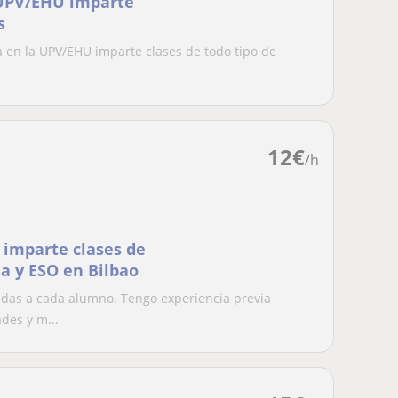
 UPV/EHU imparte
s
a en la UPV/EHU imparte clases de todo tipo de
12
€
/h
 imparte clases de
a y ESO en Bilbao
adas a cada alumno. Tengo experiencia previa
des y m...