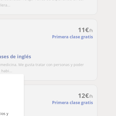
lera...
11
€
/h
Primera clase gratis
ases de inglés
 medicina. Me gusta tratar con personas y poder
habi...
12
€
/h
Primera clase gratis
ios y