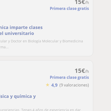
15
€
/h
Primera clase gratis
ica imparte clases
el universitario
ular y Doctor en Biología Molecular y Biomedicina
rma...
15
€
/h
Primera clase gratis
★
4,9
(9 valoraciones)
ísica y química y
urociencias. Tengo 4 años de experiencia en dar