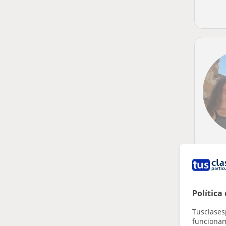
Política
Tusclases
funcionami