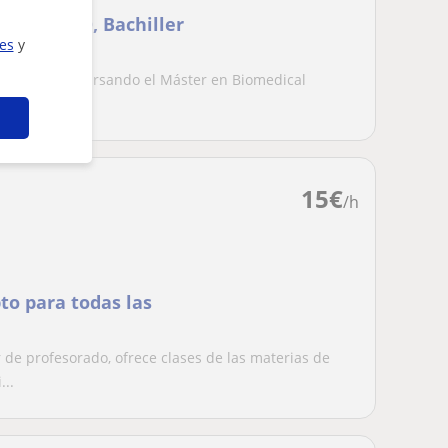
nos de ESO, Bachiller
ies
y
mente estoy cursando el Máster en Biomedical
a domic...
15
€
/h
pto para todas las
 de profesorado, ofrece clases de las materias de
...