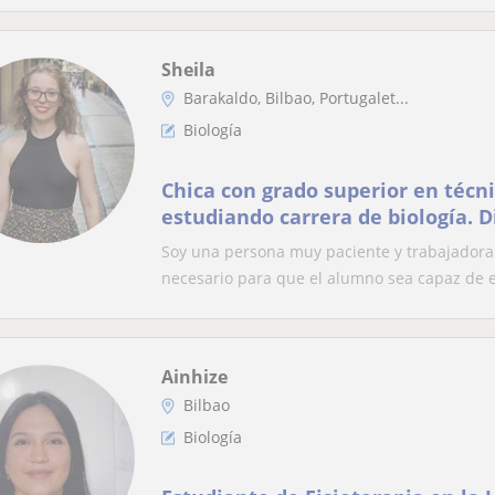
Sheila
Barakaldo, Bilbao, Portugalet...
Biología
Chica con grado superior en técni
estudiando carrera de biología. D
clases particulares tanto en cas
Soy una persona muy paciente y trabajadora.
euskera. Estoy buscando dar clas
necesario para que el alumno sea capaz de e
(cualquier asignatura) hasta la un
Ainhize
Bilbao
Biología