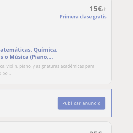
15
€
/h
Primera clase gratis
 Matemáticas, Química,
s o Música (Piano,
a, violin, piano, y asignaturas académicas para
 po...
Publicar anuncio