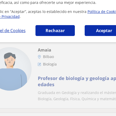
eficacia, así como para ofrecerte una mejor experiencia.
Doy clases de Biología para alum
lic en “Aceptar”, aceptas lo establecido en nuestra
Política de Cook
o Estudios Universitarios
e Privacidad
.
Soy bioquímico y biólogo molecular y actual
Research en la UPF en Barcelona. Doy clases 
el de Cookies
Rechazar
Aceptar
Amaia
Bilbao
Biología
Profesor de biología y geología a
edades
Graduada en Geología y realizando el máster
Biología, Geología, Física, Química y matemáti