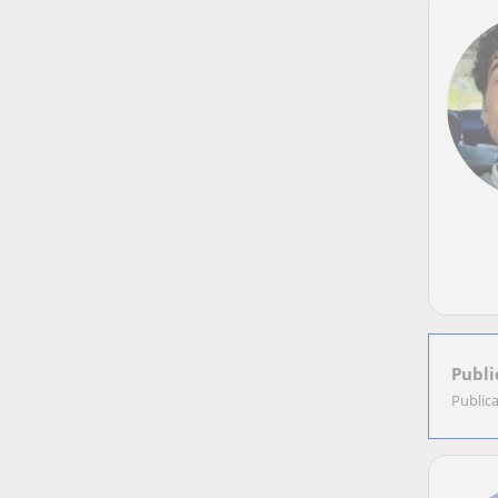
Publi
Public