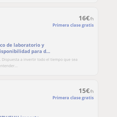
16
€
/h
Primera clase gratis
co de laboratorio y
isponibilidad para dar
tellano como en
 Dispuesta a invertir todo el tiempo que sea
es desde primaria
ntender...
iversidad (si
15
€
/h
Primera clase gratis