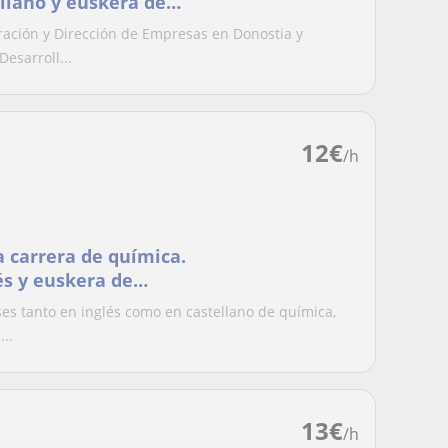
ellano y euskera de
ración y Dirección de Empresas en Donostia y
esarroll...
12
€
/h
 carrera de química.
és y euskera de
es tanto en inglés como en castellano de química,
..
13
€
/h