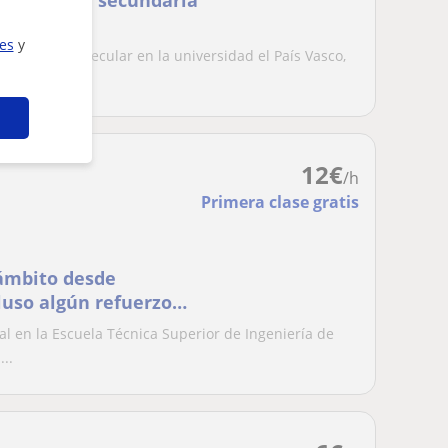
a primaria, secundaria
ies
y
Biología Molecular en la universidad el País Vasco,
12
€
/h
Primera clase gratis
 ámbito desde
luso algún refuerzo
al en la Escuela Técnica Superior de Ingeniería de
..