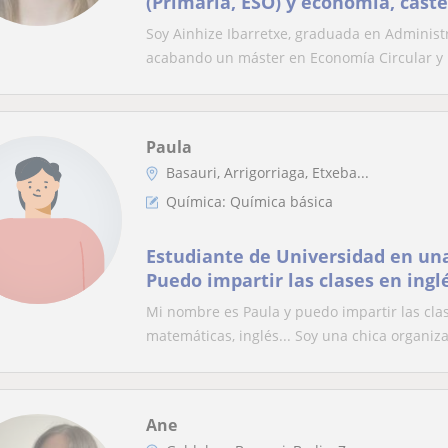
(Primaria, ESO) y economía, cast
Bachillerato en Bilbao
Soy Ainhize Ibarretxe, graduada en Administ
acabando un máster en Economía Circular y D
Paula
Basauri, Arrigorriaga, Etxeba...
Química: Química básica
Estudiante de Universidad en una
Puedo impartir las clases en ingl
química,mate, inglés
Mi nombre es Paula y puedo impartir las clas
matemáticas, inglés... Soy una chica organiza.
Ane