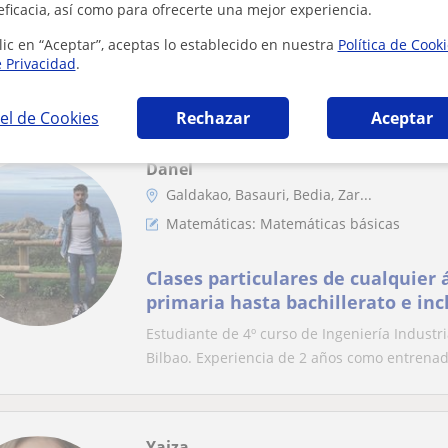
Profesora de clases de apoyo par
eficacia, así como para ofrecerte una mejor experiencia.
y bachillerato
lic en “Aceptar”, aceptas lo establecido en nuestra
Política de Cook
Estudiante de segundo curso de Bioquímica y 
e Privacidad
.
ofrezco clases particulares de apoyo por la...
el de Cookies
Rechazar
Aceptar
Danel
Galdakao, Basauri, Bedia, Zar...
Matemáticas: Matemáticas básicas
Clases particulares de cualquier
primaria hasta bachillerato e inc
en clases universitarias
Estudiante de 4º curso de Ingeniería Industri
Bilbao. Experiencia de 2 años como entrenad.
Yaiza