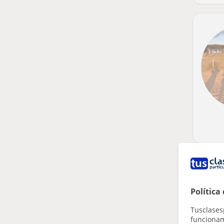
Política
Tusclases
funcionami