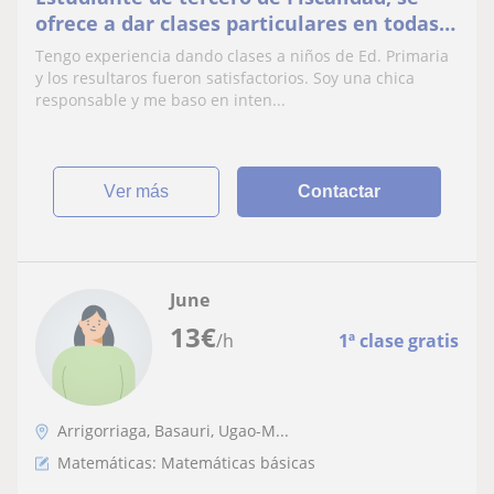
ofrece a dar clases particulares en todas
las asignaturas para alumnos de Ed.
Tengo experiencia dando clases a niños de Ed. Primaria
Primaria y ESO (refuerzo en general,
y los resultaros fueron satisfactorios. Soy una chica
ayuda con los deberes, preparación de
responsable y me baso en inten...
examenes, trabajos, etc)
ver más
Contactar
June
13
€
/h
1ª clase gratis
Arrigorriaga, Basauri, Ugao-M...
Matemáticas: Matemáticas básicas