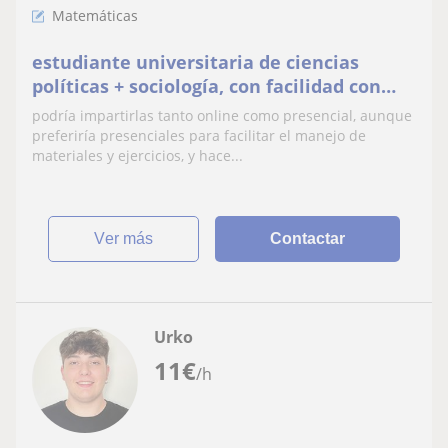
Matemáticas
estudiante universitaria de ciencias
políticas + sociología, con facilidad con
números, economía e idiomas
podría impartirlas tanto online como presencial, aunque
preferiría presenciales para facilitar el manejo de
materiales y ejercicios, y hace...
ver más
Contactar
Urko
11
€
/h