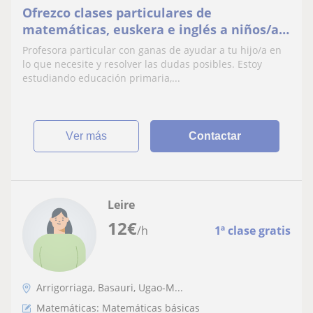
Ofrezco clases particulares de
matemáticas, euskera e inglés a niños/as
de primaria e incluso secundaria
Profesora particular con ganas de ayudar a tu hijo/a en
lo que necesite y resolver las dudas posibles. Estoy
estudiando educación primaria,...
ver más
Contactar
Leire
12
€
/h
1ª clase gratis
Arrigorriaga, Basauri, Ugao-M...
Matemáticas: Matemáticas básicas