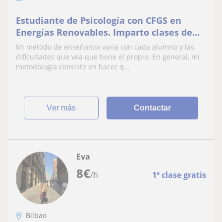
Estudiante de Psicología con CFGS en
Energías Renovables. Imparto clases de
Matemáticas para estudiantes de ESO y
Mi método de enseñanza varía con cada alumno y las
Bachillerato.
dificultades que vea que tiene el propio. En general, mi
metodología consiste en hacer q...
ver más
Contactar
Eva
8
€
/h
1ª clase gratis
Bilbao