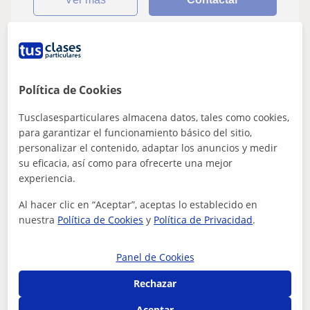
Maider
12
€
Política de Cookies
/h
1ª clase gratis
Tusclasesparticulares almacena datos, tales como cookies,
para garantizar el funcionamiento básico del sitio,
personalizar el contenido, adaptar los anuncios y medir
Arrigorriaga, Basauri, Ugao-M...
su eficacia, así como para ofrecerte una mejor
Matemáticas: Matemáticas básicas
experiencia.
Profesora de primaria que parte clases
Al hacer clic en “Aceptar”, aceptas lo establecido en
particulares a niños entre 6-13 años
nuestra
Política de Cookies
y
Política de Privacidad
.
! atención padres y madres¡ ¿Necesitás ayuda para que
tus hijos mejores alguna asignatura para terminar bien
Panel de Cookies
el curso?Soy Maider, una chica...
Rechazar
Aceptar