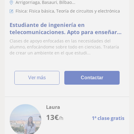
Arrigorriaga, Basauri, Bilbao...
Física: Física básica, Teoría de circuitos y electrónica
Estudiante de ingeniería en
telecomunicaciones. Apto para enseñar
matemáticas, física, tecnología, calculo,
Clases de apoyo enfocadas en las necesidades del
algebra y estadística.
alumno, enfocándome sobre todo en ciencias. Trataría
de crear un ambiente en el que estudi...
ver más
Contactar
Laura
13
€
/h
1ª clase gratis