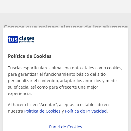
Conoce que opinan algunos de los alumnos
de Ciencias en Zamora
Política de Cookies
Experiencia muy buena, explica muy bien cualquier
Tusclasesparticulares almacena datos, tales como cookies,
asignatura tanto mates, fisica o quimica y las clases
para garantizar el funcionamiento básico del sitio,
se hacen muy amenas.
personalizar el contenido, adaptar los anuncios y medir
lucia
su eficacia, así como para ofrecerte una mejor
5
Hace 2 meses
experiencia.
Al hacer clic en “Aceptar”, aceptas lo establecido en
Rubén
nuestra
Política de Cookies
y
Política de Privacidad
.
Profe de Ciencias
Panel de Cookies