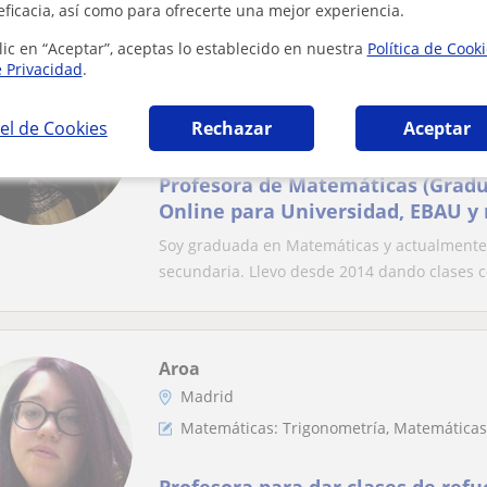
eficacia, así como para ofrecerte una mejor experiencia.
lic en “Aceptar”, aceptas lo establecido en nuestra
Política de Cook
Lara
e Privacidad
.
Clases on line
Matemáticas: Matemáticas básicas, , Cálcu
el de Cookies
Rechazar
Aceptar
lineal, Trigonometría, Análisis numérico, 
Matemáticas discretas
Profesora de Matemáticas (Gradu
Online para Universidad, EBAU y
Soy graduada en Matemáticas y actualmente 
secundaria. Llevo desde 2014 dando clases c
Aroa
Madrid
Matemáticas: Trigonometría, Matemáticas