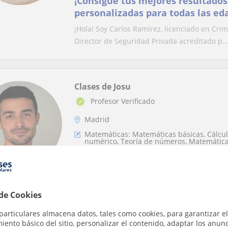
¡Consigue tus mejores resultados!
personalizadas para todas las ed
docente experto
¡Hola! Soy Carlos Ramírez, licenciado en Cr
Director de Seguridad Privada acreditado p..
Clases de Josu
Profesor Verificado
Madrid
Matemáticas: Matemáticas básicas, Cálculo
numérico, Teoría de números, Matemática
🎓❗ Profesor de Instituto en acti
Física, Química y Dibujo Técnico -
y Universidad
 de Cookies
☀️ Si tu hijo arrastra alguna carencia en Mat
verano es el momento de reforzarla.🏡 Clases
particulares almacena datos, tales como cookies, para garantizar el
ento básico del sitio, personalizar el contenido, adaptar los anunc