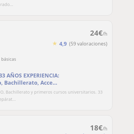
rado...
24
€
/h
★
4,9
(59 valoraciones)
 básicas
33 AÑOS EXPERIENCIA:
, Bachillerato, Acceso
 Bachillerato y primeros cursos universitarios. 33
párat...
18
€
/h