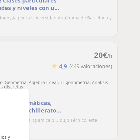
 Clases particulares
ades y niveles con un
iminología por la Universidad Autónoma de Barcelona y
.
20
€
/h
★
4,9
(449 valoraciones)
, Geometría, Álgebra lineal, Trigonometría, Análisis
s discretas
vo - 🥇Matemáticas,
 ✔️ ESO, Bachilleratos
emáticas, Física, Química o Dibujo Técnico, este
...
ios y