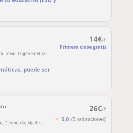
erzo educativo (ESO y
14
€
/h
Primera clase gratis
a lineal, Trigonometría
máticas, puede ser
ato
26
€
/h
★
5,0
(5 valoraciones)
o, Geometría, Álgebra