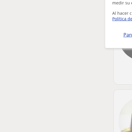
medir su 
Al hacer c
Política d
Pan