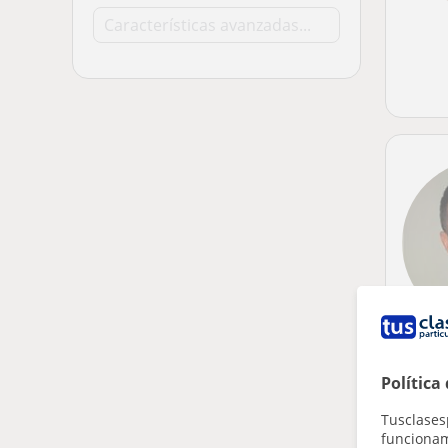
Política
Tusclases
funcionami