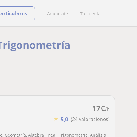
particulares
Anúnciate
Tu cuenta
 Trigonometría
17
€
/h
★
5,0
(24 valoraciones)
, Geometría, Álgebra lineal, Trigonometría, Análisis