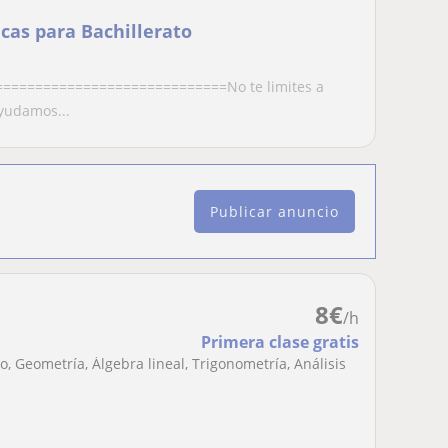
cas para Bachillerato
===============================No te limites a
yudamos...
Publicar anuncio
8
€
/h
Primera clase gratis
, Geometría, Álgebra lineal, Trigonometría, Análisis