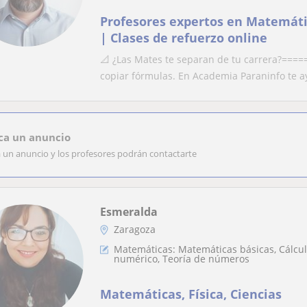
Profesores expertos en Matemáti
| Clases de refuerzo online
📐 ¿Las Mates te separan de tu carrera?==
copiar fórmulas. En Academia Paraninfo te a
ca un anuncio
a un anuncio y los profesores podrán contactarte
Esmeralda
Zaragoza
Matemáticas: Matemáticas básicas, Cálculo
numérico, Teoría de números
Matemáticas, Física, Ciencias