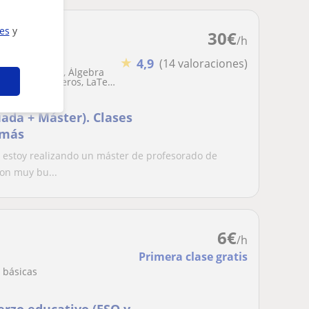
ies
y
30
€
/h
★
4,9
(14 valoraciones)
lo, Geometría, Álgebra
Teoría de números, LaTeX,
ada + Máster). Clases
 más
estoy realizando un máster de profesorado de
on muy bu...
6
€
/h
Primera clase gratis
 básicas