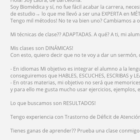
Hola! Soy Laura, de Barcelona.
Soy Biomédica y sí, no fue fácil acabar la carrera, nec
de estudio→ lo que me llevó a ser una EXPERTA en M
Tengo mil métodos! No te va bien uno? Cambiamos a o
Mi técnicas de clase?? ADAPTADAS. A qué? A ti, mi alum
Mis clases son DINÁMICAS!
Con esto, quiero decir que no te voy a dar un sermón, 
- En idiomas Mi objetivo es integrar el alumno a la len
conseguiremos que HABLES, ESCUCHES, ESCRIBAS y LEAS
- En otras materias, mi objetivo no será que memorice
y para ello me gusta mucho usar ejercicios, ejemplos,
Lo que buscamos son RESULTADOS!
Tengo experiencia con Trastorno de Déficit de Atención
Tienes ganas de aprender?? Prueba una clase conmigo 