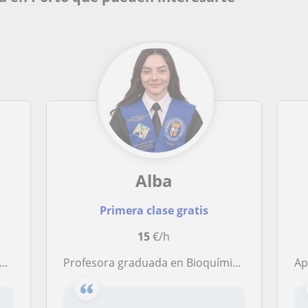
Alba
Primera clase gratis
15
€/h
Profesora graduada en Bioquímica, imparte clases de Biología, Química e Inglés para todos los niveles. Matemáticas nivel ESO.
Apo