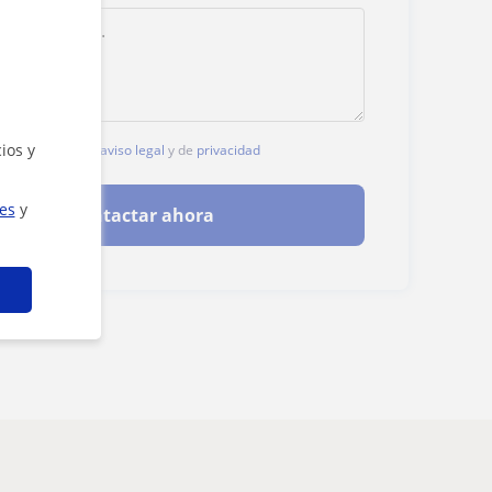
ios y
, aceptas nuestro
aviso legal
y de
privacidad
ies
y
Contactar ahora