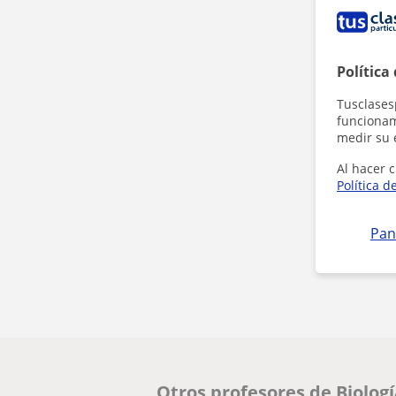
Política
Tusclases
funcionami
medir su 
Al hacer c
Política d
Pan
Otros profesores de Biolog