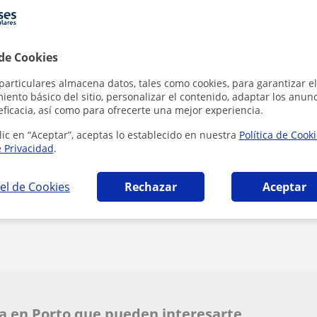
 de Cookies
particulares almacena datos, tales como cookies, para garantizar el
ento básico del sitio, personalizar el contenido, adaptar los anunc
Al hacer clic
eficacia, así como para ofrecerte una mejor experiencia.
lic en “Aceptar”, aceptas lo establecido en nuestra
Política de Cook
e Privacidad
.
el de Cookies
Rechazar
Aceptar
¿Hay algún error en este perfil?
Cuéntanos
ía en Porto que pueden interesarte