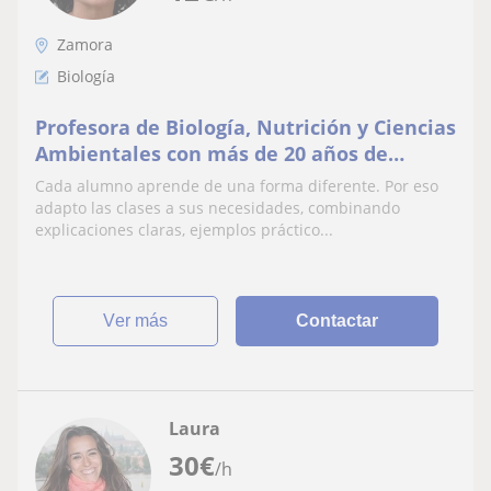
Zamora
Biología
Profesora de Biología, Nutrición y Ciencias
Ambientales con más de 20 años de
experiencia. Clases online y presenciales
Cada alumno aprende de una forma diferente. Por eso
adaptadas
adapto las clases a sus necesidades, combinando
explicaciones claras, ejemplos práctico...
ver más
Contactar
Laura
30
€
/h