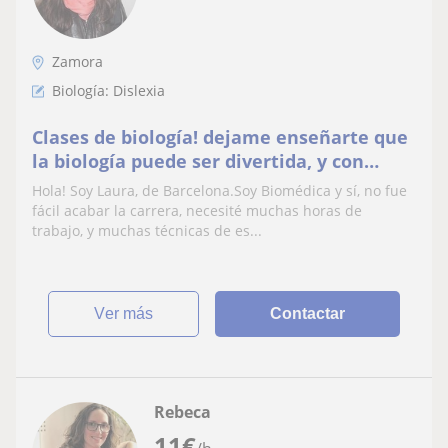
Zamora
Biología: Dislexia
Clases de biología! dejame enseñarte que
la biología puede ser divertida, y con
sentido! Me gusta enseñar con ejemplos
Hola! Soy Laura, de Barcelona.Soy Biomédica y sí, no fue
que permite al alumno a ver por si solo
fácil acabar la carrera, necesité muchas horas de
las soluciones e interiorizando mejor los
trabajo, y muchas técnicas de es...
significados de cada aspecto
ver más
Contactar
Rebeca
11
€