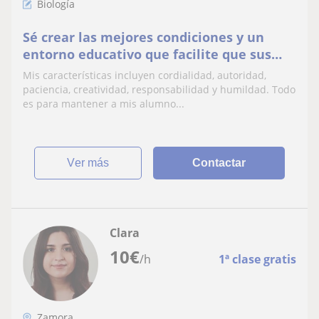
Biología
Sé crear las mejores condiciones y un
entorno educativo que facilite que sus
alumnos aprendan. Reuno un amplio
Mis características incluyen cordialidad, autoridad,
abanico de habilidades personales y
paciencia, creatividad, responsabilidad y humildad. Todo
profesionales. Además del conocimiento
es para mantener a mis alumno...
de la materia que imparto y la pasión por
mi trabajo, tambiém sé como
ver más
Contactar
Clara
10
€
/h
1ª clase gratis
Zamora