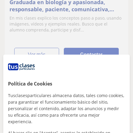
Graduada en biología y apasionada,
responsable, paciente, comunicativa,
organizada, empática, con entusiasmo por
En mis clases explico los conceptos paso a paso, usando
ayudar a aprender
imágenes, vídeos y ejemplos reales. Busco que el
alumno comprenda, participe y disf...
ver más
Contactar
Política de Cookies
Laura
12
€
/h
1ª clase gratis
Tusclasesparticulares almacena datos, tales como cookies,
para garantizar el funcionamiento básico del sitio,
personalizar el contenido, adaptar los anuncios y medir
su eficacia, así como para ofrecerte una mejor
Zamora
experiencia.
Biología
Al hacer clic en “Aceptar”, aceptas lo establecido en