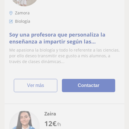
Zamora
Biología
Soy una profesora que personaliza la
enseñanza a impartir según las
necesidades
Me apasiona la biología y todo lo referente a las ciencias,
por ello deseo transmitir ese gusto a mis alumnos, a
través de clases dinámicas...
ver más
Contactar
Zaira
12
€
/h