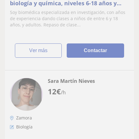
biología y química, niveles 6-18 años y
preparación para exámenes de acceso
Soy biomédica especializada en investigación, con años
de experiencia dando clases a niños de entre 6 y 18
años, y adultos. Repaso de clase...
ver más
Contactar
Sara Martín Nieves
12
€
/h
Zamora
Biología