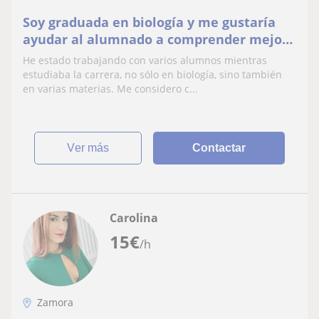
Soy graduada en biología y me gustaría
ayudar al alumnado a comprender mejor
la asignatura y sacar mejores notas
He estado trabajando con varios alumnos mientras
estudiaba la carrera, no sólo en biología, sino también
en varias materias. Me considero c...
ver más
Contactar
Carolina
15
€
/h
Zamora