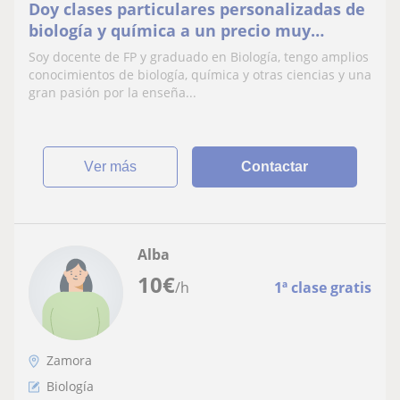
Doy clases particulares personalizadas de
biología y química a un precio muy
competente teniendo en cuenta la
Soy docente de FP y graduado en Biología, tengo amplios
calidad del servicio
conocimientos de biología, química y otras ciencias y una
gran pasión por la enseña...
ver más
Contactar
Alba
10
€
/h
1ª clase gratis
Zamora
Biología