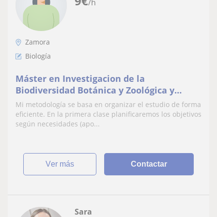
9
€
/h
Zamora
Biología
Máster en Investigacion de la
Biodiversidad Botánica y Zoológica y
graduada en Ciencias Ambientales con
Mi metodología se basa en organizar el estudio de forma
certificación en Docencia
eficiente. En la primera clase planificaremos los objetivos
según necesidades (apo...
ver más
Contactar
Sara