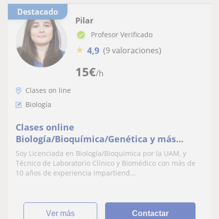
Destacado
Pilar
Profesor Verificado
★
4,9
(9 valoraciones)
15
€
/h
Clases on line
Biología
Clases online
Biología/Bioquímica/Genética y más
(tarde-noche)
Soy Licenciada en Biología/Bioquímica por la UAM, y
Técnico de Laboratorio Clínico y Biomédico con más de
10 años de experiencia impartiend...
ver más
Contactar