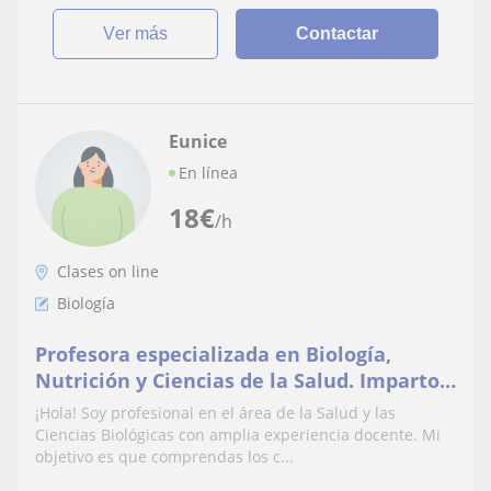
ver más
Contactar
Eunice
En línea
18
€
/h
Clases on line
Biología
Profesora especializada en Biología,
Nutrición y Ciencias de la Salud. Imparto
clases particulares 100% online horarios
¡Hola! Soy profesional en el área de la Salud y las
flexibles
Ciencias Biológicas con amplia experiencia docente. Mi
objetivo es que comprendas los c...