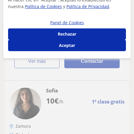
nuestra
Política de Cookies
y
Política de Privacidad
.
Profesora ámbito ciencias: Biología,
Química, Bioquímica, fisiología, etc
Panel de Cookies
Siempre me ha gustado la enseñanza, soy graduada en
Bioquimica y por ello puedo impartir clases en distintas
Rechazar
áreas de ciencias. Me encantar...
Aceptar
ver más
Contactar
Sofia
10
€
/h
1ª clase gratis
Zamora