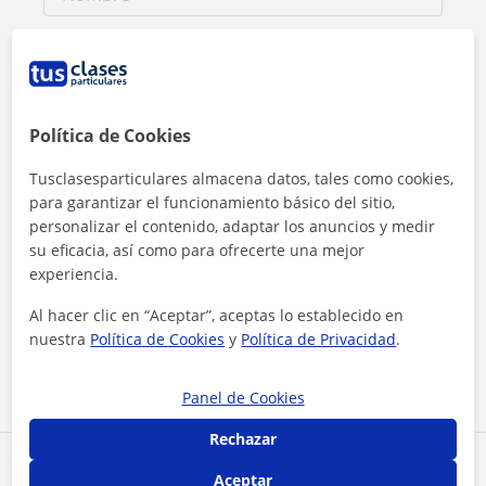
Política de Cookies
Tusclasesparticulares almacena datos, tales como cookies,
para garantizar el funcionamiento básico del sitio,
personalizar el contenido, adaptar los anuncios y medir
su eficacia, así como para ofrecerte una mejor
experiencia.
Al hacer clic, aceptas nuestro
aviso legal
y de
privacidad
Al hacer clic en “Aceptar”, aceptas lo establecido en
nuestra
Política de Cookies
y
Política de Privacidad
.
Contactar ahora
Panel de Cookies
Rechazar
Comparte a este profesor
Aceptar