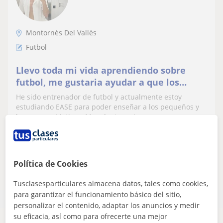
Montornès Del Vallès
Futbol
Llevo toda mi vida aprendiendo sobre
futbol, me gustaria ayudar a que los
demas aprendan
He sido entrenador de futbol y actualmente estoy
estudiando EASE para poder enseñar a los pequeños y
lograr sus objetivos. Me adapto a nive...
ver más
Contactar
Política de Cookies
Tusclasesparticulares almacena datos, tales como cookies,
para garantizar el funcionamiento básico del sitio,
personalizar el contenido, adaptar los anuncios y medir
su eficacia, así como para ofrecerte una mejor