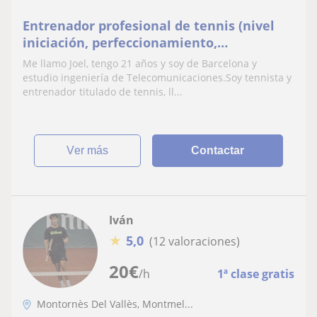
Entrenador profesional de tennis (nivel
iniciación, perfeccionamiento,
competición)
Me llamo Joel, tengo 21 años y soy de Barcelona y
estudio ingeniería de Telecomunicaciones.Soy tennista y
entrenador titulado de tennis, ll...
ver más
Contactar
Iván
★
5,0
(12 valoraciones)
20
€
/h
1ª clase gratis
Montornès Del Vallès, Montmel...