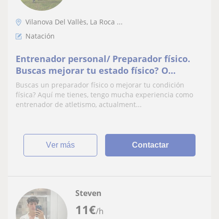
Vilanova Del Vallès, La Roca ...
Natación
Entrenador personal/ Preparador físico.
Buscas mejorar tu estado físico? O
mejorar tu rendimiento? Aquí me tienes!
Buscas un preparador físico o mejorar tu condición
física? Aquí me tienes, tengo mucha experiencia como
entrenador de atletismo, actualment...
ver más
Contactar
Steven
11
€
/h