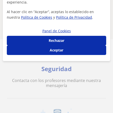
experiencia.
Parece que tu búsqueda es bastante especifica
Ajusta tu búsqueda para ver más resultados o
Al hacer clic en “Aceptar”, aceptas lo establecido en
guárdala y te avisaremos cuando haya nuevos
nuestra
Política de Cookies
y
Política de Privacidad
.
profesores
Eliminar filtros
Guardar búsqueda
Panel de Cookies
Rechazar
Aceptar
Seguridad
Contacta con los profesores mediante nuestra
mensajería