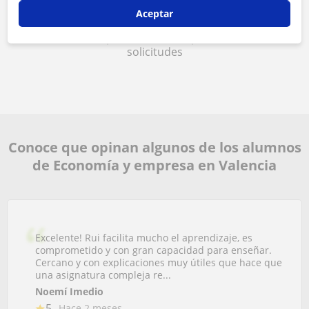
<4h
Aceptar
Es el tiempo medio de respuesta a las
solicitudes
Conoce que opinan algunos de los alumnos
de Economía y empresa en Valencia
Excelente! Rui facilita mucho el aprendizaje, es
comprometido y con gran capacidad para enseñar.
Cercano y con explicaciones muy útiles que hace que
una asignatura compleja re...
Noemí Imedio
5
Hace 2 meses