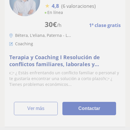
★
4,8
(6 valoraciones)
En línea
30
€
/h
1ª clase gratis
Bétera, L'eliana, Paterna - L...
Coaching
Terapia y Coaching I Resolución de
conflictos familiares, laborales y
económicos I Orientación Profesional I
👉 ¿ Estás enfrentando un conflicto familiar o personal y
Apoyo a Emprendedores 💫
te gustaría encontrar una solución a corto plazo?👉 ¿
Tienes problemas económicos...
ver más
Contactar