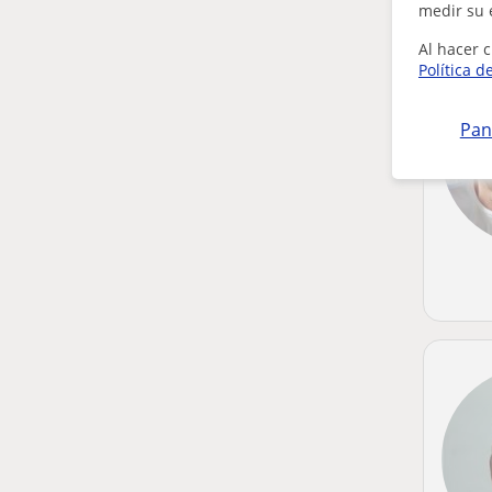
medir su 
Al hacer c
Política d
Pan