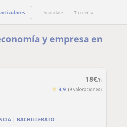
particulares
Anúnciate
Tu cuenta
e economía y empresa en
18
€
/h
★
4,9
(9 valoraciones)
NCIA | BACHILLERATO