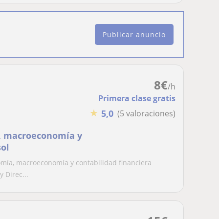
Publicar anuncio
8
€
/h
Primera clase gratis
★
5,0
(5 valoraciones)
a, macroeconomía y
sol
omía, macroeconomía y contabilidad financiera
 Direc...