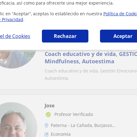
eficacia, así como para ofrecerte una mejor experiencia.
lic en “Aceptar”, aceptas lo establecido en nuestra
Política de Cook
e Privacidad
.
Javier
Paterna - La Cañada
el de Cookies
Rechazar
Aceptar
Coaching
Coach educativo y de vida, GEST
Mindfulness, Autoestima
Coach educativo y de vida, Gestión Emocional,
Autoestima.
Jose
Profesor Verificado
Paterna - La Cañada, Burjasso...
Economía