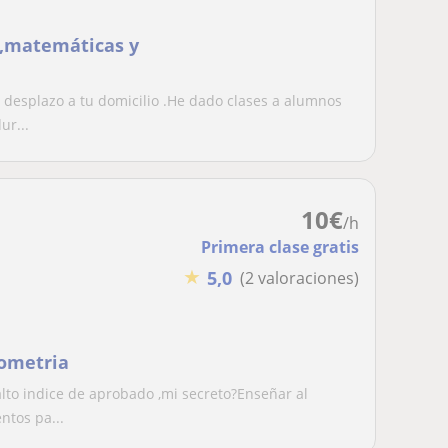
d,matemáticas y
desplazo a tu domicilio .He dado clases a alumnos
ur...
10
€
/h
Primera clase gratis
★
5,0
(2 valoraciones)
ometria
lto indice de aprobado ,mi secreto?Enseñar al
ntos pa...