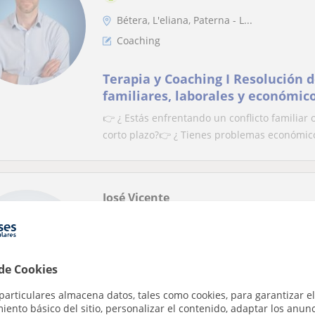
Bétera, L'eliana, Paterna - L...
Coaching
Terapia y Coaching I Resolución d
familiares, laborales y económico
Profesional I Apoyo a Emprended
👉 ¿ Estás enfrentando un conflicto familiar 
corto plazo?👉 ¿ Tienes problemas económico
José Vicente
Paterna - La Cañada
Matemáticas y Dirección financiera
 de Cookies
Doy clases particulares de matem
particulares almacena datos, tales como cookies, para garantizar el
Soy profesor asociado en la universidad poli
ento básico del sitio, personalizar el contenido, adaptar los anunc