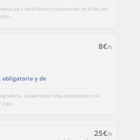
omía para Bachillerato y preparación de la PAU en
ado...
8
€
/h
 obligatoria y de
signaturas, actualmente estoy estudiando en la
 a ge...
25
€
/h