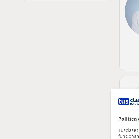
Política
Tusclases
funcionami