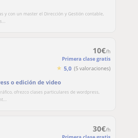
s y con un master el Dirección y Gestión contable,
...
10
€
/h
Primera clase gratis
★
5,0
(5 valoraciones)
ess o edición de video
ráfico, ofrezco clases particulares de wordpress,
t...
30
€
/h
Primera clase gratis