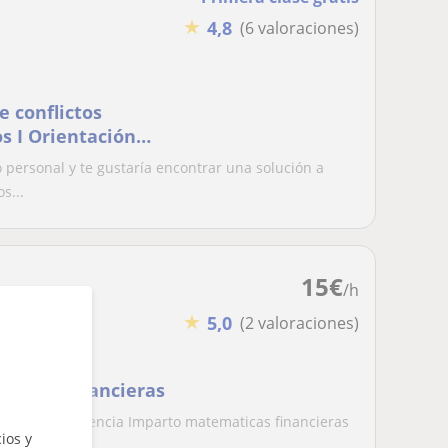
★
4,8
(6 valoraciones)
e conflictos
s I Orientación
ores 💫
o personal y te gustaría encontrar una solución a
s...
15
€
/h
★
5,0
(2 valoraciones)
áticas financieras
técnica de Valencia Imparto matematicas financieras
ios y