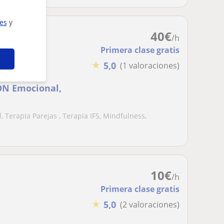
ies
y
40
€
/h
Primera clase gratis
★
5,0
(1 valoraciones)
ION Emocional,
 Terapia Parejas , Terapia IFS, Mindfulness,
10
€
/h
Primera clase gratis
★
5,0
(2 valoraciones)