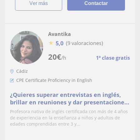
ver más
Contactar
Avantika
★
5,0
(9 valoraciones)
20
€
/h
1ª clase gratis
Cádiz
CPE Certificate Proficiency in English
¿Quieres superar entrevistas en inglés,
brillar en reuniones y dar presentaciones
espectaculares con confianza? Soy
Profesora nativa de inglés certificada con más de 4 años
Avantika, con 4 años enseñando ingles a
de experiencia en la enseñanza a niños y adultos de
más de 100 profesionales en España.
edades comprendidas entre 3 y...
¡Aprende conmigo!