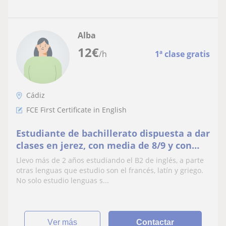
Alba
12
€
/h
1ª clase gratis
Cádiz
FCE First Certificate in English
Estudiante de bachillerato dispuesta a dar
clases en jerez, con media de 8/9 y con
nivel avanzado de inglés. Experiencia en
Llevo más de 2 años estudiando el B2 de inglés, a parte
trabajar con niños para clases en verano
otras lenguas que estudio son el francés, latín y griego.
No solo estudio lenguas s...
ver más
Contactar