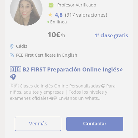
Profesor Verificado
★
4,8
(917 valoraciones)
En línea
10
€
/h
1ª clase gratis
Cádiz
FCE First Certificate in English
🇬🇧 B2 FIRST Preparación Online Inglés⭐
🎧
🇬🇧 Clases de Inglés Online Personalizadas🎧 Para
niños, adultos y empresas | Todos los niveles y
exámenes oficiales📲💬 Envíanos un Whats...
ver más
Contactar