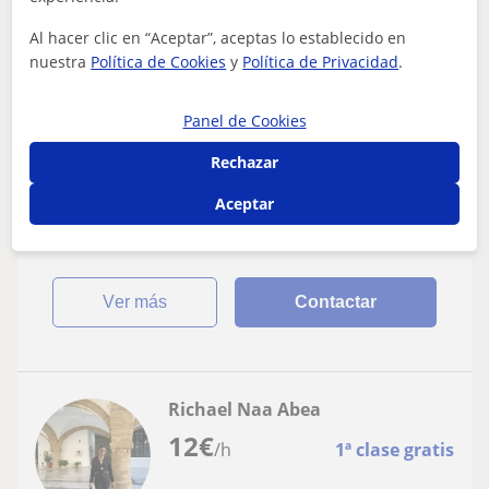
Cádiz
Al hacer clic en “Aceptar”, aceptas lo establecido en
CAE Certificate in Advanced English
nuestra
Política de Cookies
y
Política de Privacidad
.
Profesor con Experiencia imparte clases
Panel de Cookies
de apoyo a alumnos de todas las edades
Rechazar
Licenciado en Historia con titulación en Inglés nivel B2 y
con amplia experiencia docente se ofrece para impartir
Aceptar
clases de apoyo a domicil...
ver más
Contactar
Richael Naa Abea
12
€
/h
1ª clase gratis