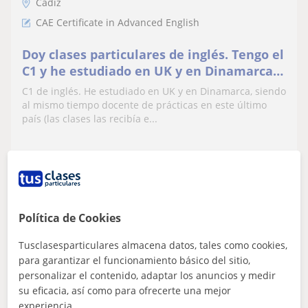
Cádiz
CAE Certificate in Advanced English
Doy clases particulares de inglés. Tengo el
C1 y he estudiado en UK y en Dinamarca
(siendo el inglés el idioma usado en este
C1 de inglés. He estudiado en UK y en Dinamarca, siendo
país para los estudios)
al mismo tiempo docente de prácticas en este último
país (las clases las recibía e...
ver más
Contactar
Política de Cookies
José Javier
Tusclasesparticulares almacena datos, tales como cookies,
para garantizar el funcionamiento básico del sitio,
6
€
/h
1ª clase gratis
personalizar el contenido, adaptar los anuncios y medir
su eficacia, así como para ofrecerte una mejor
experiencia.