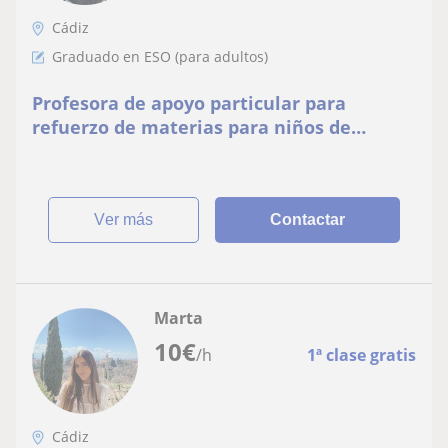
Cádiz
Graduado en ESO (para adultos)
Profesora de apoyo particular para
refuerzo de materias para niños de
primaria y ESO
ver más
Contactar
Marta
10
€
/h
1ª clase gratis
Cádiz