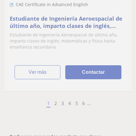
CAE Certificate in Advanced English
Estudiante de Ingeniería Aeroespacial de
último año, imparto clases de inglés,
matemáticas y física hasta enseñanza
Estudiante de Ingeniería Aeroespacial de último año,
secundaria
imparto clases de inglés, matemáticas y física hasta
enseñanza secundaria.
ver más
Contactar
1
2
3
4
5
6
...