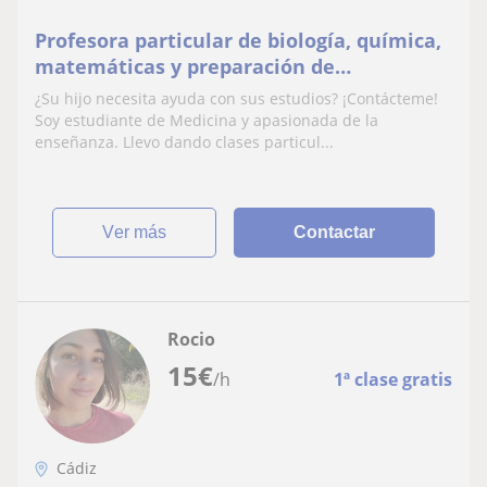
Profesora particular de biología, química,
matemáticas y preparación de
selectividad.
¿Su hijo necesita ayuda con sus estudios? ¡Contácteme!
Soy estudiante de Medicina y apasionada de la
enseñanza. Llevo dando clases particul...
ver más
Contactar
Rocio
15
€
/h
1ª clase gratis
Cádiz