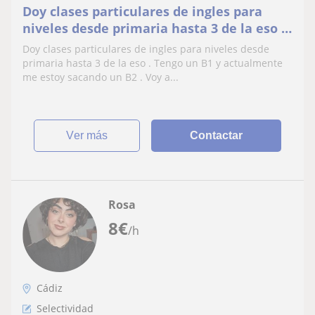
Doy clases particulares de ingles para
niveles desde primaria hasta 3 de la eso .
Tengo un B1 y actualmente me estoy
Doy clases particulares de ingles para niveles desde
sacando un B2 . Voy a domicilio
primaria hasta 3 de la eso . Tengo un B1 y actualmente
me estoy sacando un B2 . Voy a...
ver más
Contactar
Rosa
8
€
/h
Cádiz
Selectividad