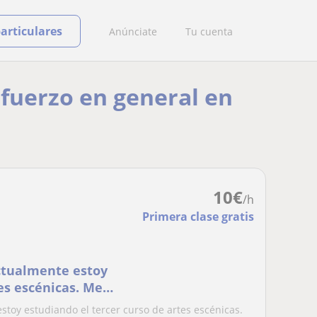
particulares
Anúnciate
Tu cuenta
efuerzo en general en
10
€
/h
Primera clase gratis
actualmente estoy
es escénicas. Me
so de lengua catalana
stoy estudiando el tercer curso de artes escénicas.