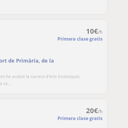
iteratura, inglés,
.
baile en Barcel
10
€
/h
Primera clase gratis
ort de Primària, de la
ment he acabat la carrera d'Arts Escèniques.
 ca...
20
€
/h
Primera clase gratis