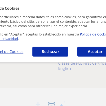
 de Cookies
Apoyo escolar
particulares almacena datos, tales como cookies, para garantizar el
ento básico del sitio, personalizar el contenido, adaptar los anunc
Clases de Inglés
eficacia, así como para ofrecerte una mejor experiencia.
Clases de Lengua Castellana y
lic en “Aceptar”, aceptas lo establecido en nuestra
Política de Cook
Literatura
e Privacidad
.
Clases de Francés
Apoyo escolar para ESO
el de Cookies
Rechazar
Aceptar
Apoyo escolar
Clases de FCE First Certificate in
English