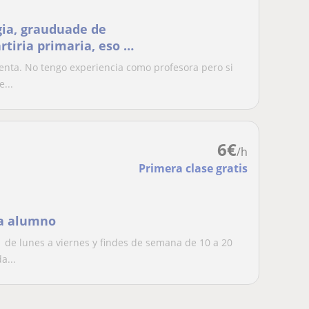
gia, grauduade de
rtiria primaria, eso y
tenta. No tengo experiencia como profesora pero si
...
6
€
/h
Primera clase gratis
da alumno
1 de lunes a viernes y findes de semana de 10 a 20
a...