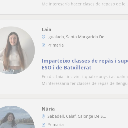
y literatura, lengua castellana y l
Me interesaría hacer clases de repaso de le..
canto, piano, lenguaje musical o 
Laia
Igualada, Santa Margarida De ...
Primaria
Imparteixo classes de repàs i sup
ESO i de Batxillerat
Em dic Laia, tinc vint-i-quatre anys i actual
M'interessaria fer classes de repàs de llengua
Núria
Sabadell, Calaf, Calonge De S...
Primaria