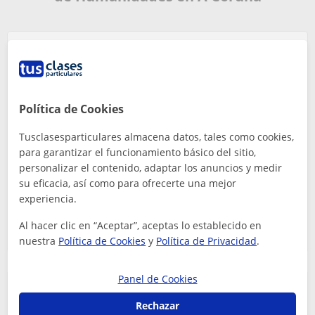
Antonio ha sido este año profesor de de Lengua
Castellana y Gallego de 2º de Bachillerato de nuestro
hijo. Gracias a él, nuestro hijo ha alcanzado su
Política de Cookies
máximo rendimiento académ...
Beatriz
Tusclasesparticulares almacena datos, tales como cookies,
5
hace 29 días
para garantizar el funcionamiento básico del sitio,
personalizar el contenido, adaptar los anuncios y medir
su eficacia, así como para ofrecerte una mejor
Antonio
experiencia.
Profe de Humanidades
Al hacer clic en “Aceptar”, aceptas lo establecido en
nuestra
Política de Cookies
y
Política de Privacidad
.
Panel de Cookies
Rechazar
Mi experiencia con Sara a sido genial siempre