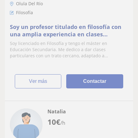
Olula Del Río
Filosofía
Soy un profesor titulado en filosofía con
una amplia experiencia en clases
particulares y con una mayoría de
Soy licenciado en Filosofía y tengo el máster en
alumnos aprobados
Educación Secundaria. Me dedico a dar clases
particulares con un trato cercano, adaptado a...
ver más
Contactar
Natalia
10
€
/h