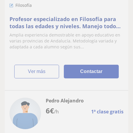
Filosofía
Profesor especializado en Filosofía para
todas las edades y niveles. Manejo todo
tipo de niveles de asignaturas de letras.
Amplia experiencia demostrable en apoyo educativo en
varias provincias de Andalucía. Metodología variada y
adaptada a cada alumno según sus...
ver más
Contactar
Pedro Alejandro
6
€
/h
1ª clase gratis