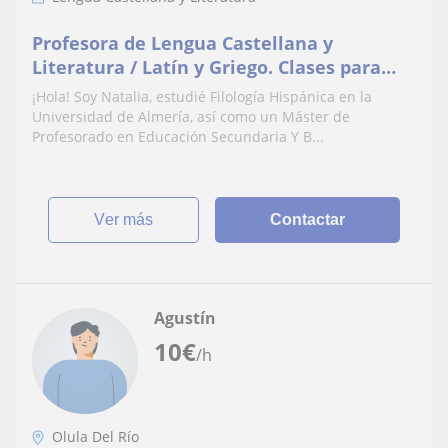
Profesora de Lengua Castellana y
Literatura / Latín y Griego. Clases para
todos los niveles
¡Hola! Soy Natalia, estudié Filología Hispánica en la
Universidad de Almería, así como un Máster de
Profesorado en Educación Secundaria Y B...
ver más
Contactar
Agustín
10
€
/h
Olula Del Río