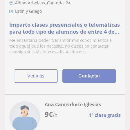
Albox, Arboleas, Cantoria, Pa...
Latín y Griego
Imparto clases presenciales o telemáticas
para todo tipo de alumnos de entre 4 de
la ESO hasta 2 de Bachillerato. Me adapto
Me encantaría poder transmitir mis conocimientos a
totalmente a su ritmo
todo aquel que los necesite, no dudes en contactar
conmigo si estás interesado. Acabo de...
ver más
Contactar
Ana Camenforte Iglesias
9
€
/h
1ª clase gratis