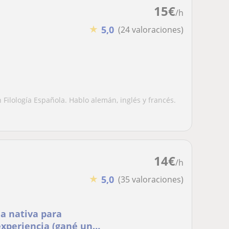
15
€
/h
★
5,0
(24 valoraciones)
 Filología Española. Hablo alemán, inglés y francés.
14
€
/h
★
5,0
(35 valoraciones)
a nativa para
experiencia (gané un