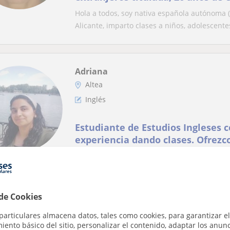
concurso de poesía)
Hola a todos, soy nativa española autónoma (
Alicante, imparto clases a niños, adolescentes
Adriana
Altea
Inglés
Estudiante de Estudios Ingleses 
experiencia dando clases. Ofrezc
Primaria - Bachillerato.
Ofrezco clases de repaso y refuerzo de Ingl
de cada estudiante. Las clases pueden ser in.
 de Cookies
Sylvie
particulares almacena datos, tales como cookies, para garantizar el
ento básico del sitio, personalizar el contenido, adaptar los anunc
Benidorm, L'alfàs Del Pi, Alt...