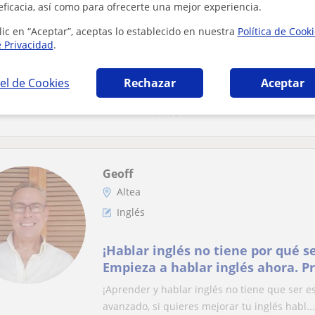
eficacia, así como para ofrecerte una mejor experiencia.
Francés
lic en “Aceptar”, aceptas lo establecido en nuestra
Política de Cook
e Privacidad
.
Francés personalizado y diverti
Francesa (autora de un libro) , 2
el de Cookies
Rechazar
Aceptar
Profesora AUTÓNOMA NATIVA francesa, bilingü
Santander (C2) y con Grado en Estudios Franc
Geoff
Altea
Inglés
¡Hablar inglés no tiene por qué s
Empieza a hablar inglés ahora. P
¡Aprender y hablar inglés no tiene que ser es
avanzado, si quieres mejorar tu inglés habl...