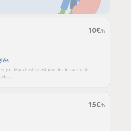
10
€
/h
glés
sity of Manchester), estudié desde cuarto de
uela...
15
€
/h