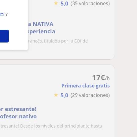
★
5,0
(35 valoraciones)
ies
y
do Autónoma NATIVA
6 años de experiencia
e español-francés, titulada por la EOI de
eses (matr...
17
€
/h
Primera clase gratis
★
5,0
(29 valoraciones)
er estresante!
rofesor nativo
tresante! Desde los niveles del principiante hasta