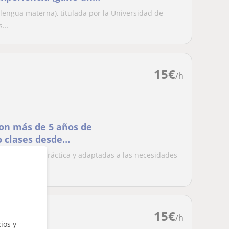
lengua materna), titulada por la Universidad de
...
15
€
/h
con más de 5 años de
o clases desde
és de manera práctica y adaptadas a las necesidades
..
15
€
/h
ios y