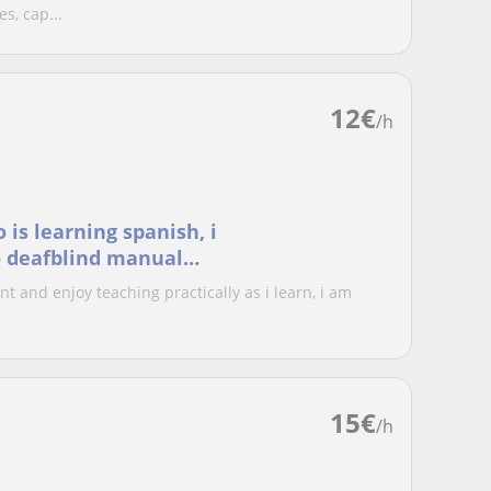
s, cap...
12
€
/h
 is learning spanish, i
o deafblind manual
h anybody
nt and enjoy teaching practically as i learn, i am
15
€
/h