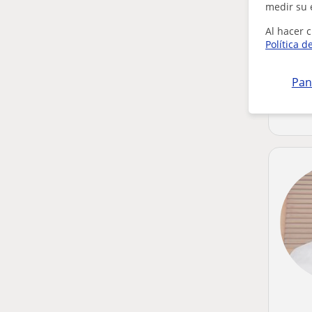
medir su 
Al hacer c
Política d
Pan