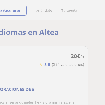
particulares
Anúnciate
Tu cuenta
idiomas en Altea
20
€
/h
★
5,0
(354 valoraciones)
LORACIONES DE 5
os enseñando inglés, he visto la misma escena