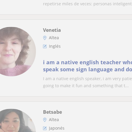
repetirse miles de veces: personas inteligente
Venetia
Altea
Inglés
i am a native english teacher who
speak some sign language and d
and lipspeaking, i happy to teac
I am a native english speaker, i am very patie
going to make it fun and something that t...
Betsabe
Altea
Japonés