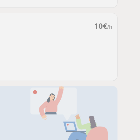
10
€
/h