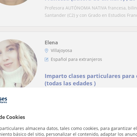
Profesora AUTÓNOMA NATIVA francesa, bilingü
Santander (C2) y con Grado en Estudios Franc
Elena
Villajoyosa
Español para extranjeros
Imparto clases particulares para
(todas las edades )
Imparto clases particulares de Español. Rus
 de Cookies
Ángela
Finestrat, Benidorm, L'alfàs ...
particulares almacena datos, tales como cookies, para garantizar el
ento básico del sitio, personalizar el contenido, adaptar los anunc
Árabe