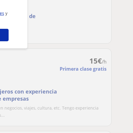
ies
y
a provincia de
sta lengua
15
€
/h
Primera clase gratis
jeros con experiencia
e empresas
 negocios, viajes, cultura, etc. Tengo experiencia
...