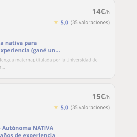
14
€
/h
★
5,0
(35 valoraciones)
a nativa para
experiencia (gané un
lengua materna), titulada por la Universidad de
...
15
€
/h
★
5,0
(35 valoraciones)
do Autónoma NATIVA
6 años de experiencia