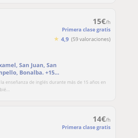
15
€
/h
Primera clase gratis
★
4,9
(59 valoraciones)
txamel, San Juan, San
mpello, Bonalba. +15
 la enseñanza de inglés durante más de 15 años en
ié...
14
€
/h
Primera clase gratis