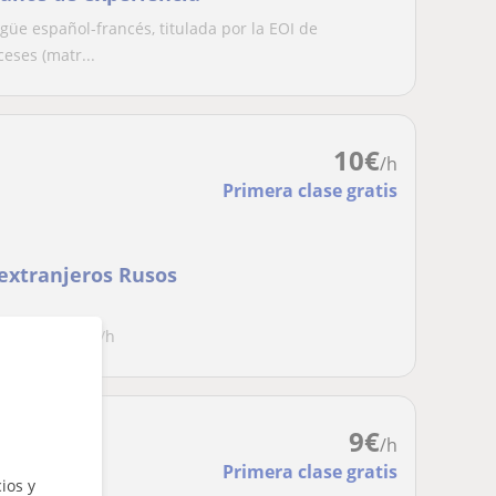
e español-francés, titulada por la EOI de
eses (matr...
10
€
/h
Primera clase gratis
 extranjeros Rusos
o-Español. 10€/h
9
€
/h
Primera clase gratis
ios y