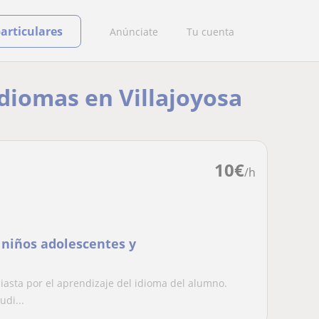
particulares
Anúnciate
Tu cuenta
idiomas en Villajoyosa
10
€
/h
 niños adolescentes y
siasta por el aprendizaje del idioma del alumno.
di...