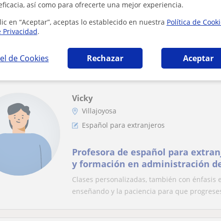
eficacia, así como para ofrecerte una mejor experiencia.
lic en “Aceptar”, aceptas lo establecido en nuestra
Política de Cook
Clases particulares de árabe en l
e Privacidad
.
Alicante
Ayudar a quienes quieran saber más sobre e
el de Cookies
Rechazar
Aceptar
Vicky
Villajoyosa
Español para extranjeros
Profesora de español para extran
y formación en administración d
Clases personalizadas, también con énfasis en
enseñando y la paciencia para que progreses