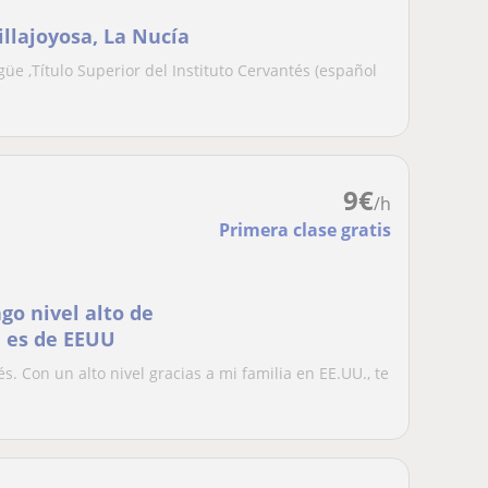
illajoyosa, La Nucía
ngüe ,Título Superior del Instituto Cervantés (español
9
€
/h
Primera clase gratis
ngo nivel alto de
a es de EEUU
és. Con un alto nivel gracias a mi familia en EE.UU., te