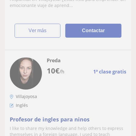
emocionante viaje de aprend...
ver más
Contactar
Preda
10
€
/h
1ª clase gratis
Villajoyosa
Inglés
Profesor de ingles para ninos
I like to share my knowledge and help others to express
themselves in a foreign language. I used to teach