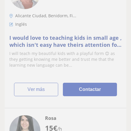
Alicante Ciudad, Benidorm, Fi...
Inglés
I would love to teaching kids in small age ,
which isn't easy have theirs attention for
full time :) but I do naturally love them.
I will teach my beautiful kids with a playful form 😊 as
they getting knowing me better and trust me that the
learning new language can be...
ver más
Contactar
Rosa
15
€
/h