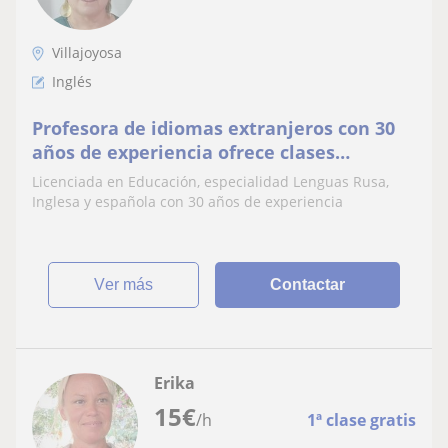
Villajoyosa
Inglés
Profesora de idiomas extranjeros con 30
años de experiencia ofrece clases
particulares de inglés y español para
Licenciada en Educación, especialidad Lenguas Rusa,
niños y adultos en Villajoyosa y Finestrat
Inglesa y española con 30 años de experiencia
ver más
Contactar
Erika
15
€
/h
1ª clase gratis