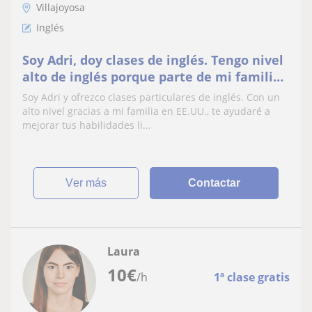
Villajoyosa
Inglés
Soy Adri, doy clases de inglés. Tengo nivel
alto de inglés porque parte de mi familia
es de EEUU
Soy Adri y ofrezco clases particulares de inglés. Con un
alto nivel gracias a mi familia en EE.UU., te ayudaré a
mejorar tus habilidades li...
ver más
Contactar
Laura
10
€
/h
1ª clase gratis