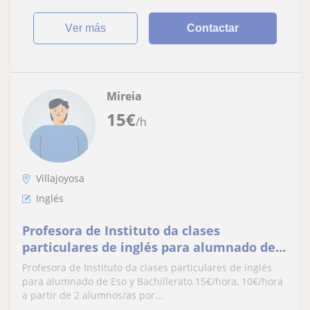
ver más
Contactar
Mireia
15
€
/h
Villajoyosa
Inglés
Profesora de Instituto da clases
particulares de inglés para alumnado de
Eso y Bachillerato.15€/hora, 10€/hora a
Profesora de Instituto da clases particulares de inglés
partir 2 alumnos
para alumnado de Eso y Bachillerato.15€/hora, 10€/hora
a partir de 2 alumnos/as por...