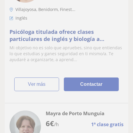
Villajoyosa, Benidorm, Finest...
Inglés
Psicóloga titulada ofrece clases
particulares de inglés y biología a
primaria, ESO y Bachillerato.
Mi objetivo no es solo que apruebes, sino que entiendas
lo que estudias y ganes seguridad en ti mismo/a. Te
ayudaré a organizarte, a aprend...
ver más
Contactar
Mayra de Porto Munguia
6
€
/h
1ª clase gratis