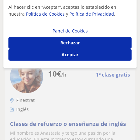
TRADUCTORA E INTÉRPRETE BILINGÜE, LICENCIADA EN
VETERINARIA. PERSONA ATENTA,TRABAJADORA Y...
Al hacer clic en “Aceptar”, aceptas lo establecido en
nuestra
Política de Cookies
y
Política de Privacidad
.
Panel de Cookies
ver más
Contactar
Rechazar
Aceptar
Anastasia
10
€
/h
1ª clase gratis
Finestrat
Inglés
Clases de refuerzo o enseñanza de inglés
Mi nombre es Anastasia y tengo una pasión por la
educación. En este momento estoy cursando una