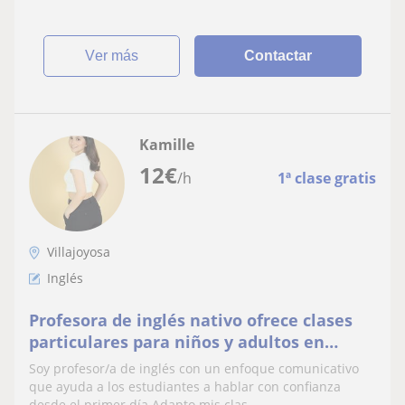
ver más
Contactar
Kamille
12
€
/h
1ª clase gratis
Villajoyosa
Inglés
Profesora de inglés nativo ofrece clases
particulares para niños y adultos en
Alicante
Soy profesor/a de inglés con un enfoque comunicativo
que ayuda a los estudiantes a hablar con confianza
desde el primer día.Adapto mis clas...