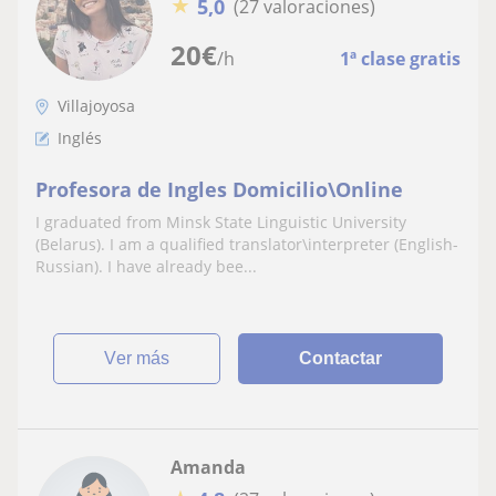
★
5,0
(27 valoraciones)
20
€
/h
1ª clase gratis
Villajoyosa
Inglés
Profesora de Ingles Domicilio\Online
I graduated from Minsk State Linguistic University
(Belarus). I am a qualified translator\interpreter (English-
Russian). I have already bee...
ver más
Contactar
Amanda