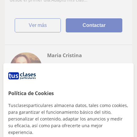
ver más
Contactar
Maria Cristina
12
€
/h
1ª clase gratis
Villajoyosa
Política de Cookies
Inglés
Tusclasesparticulares almacena datos, tales como cookies,
para garantizar el funcionamiento básico del sitio,
LICENCIADA EN VETERINARIA Y PROFESORA
personalizar el contenido, adaptar los anuncios y medir
NATIVA DE INGLÉS Y FRANCÉS
su eficacia, así como para ofrecerte una mejor
PROFESORA NATIVA DE INGLÉS Y FRANCÉS A DOMICILIO,
experiencia.