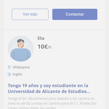
ver más
Contactar
Elia
10
€
/h
Villajoyosa
Inglés
Tengo 19 años y soy estudiante en la
Universidad de Alicante de Estudios
Ingleses y me gustaría dar clases a niños
Tengo el B1 oficialmente pero debido a mi carrera mi
que lo necesiten
nivel es de B2 y estoy en camino para el C1. Puedo dar
clases online todas las tardes...