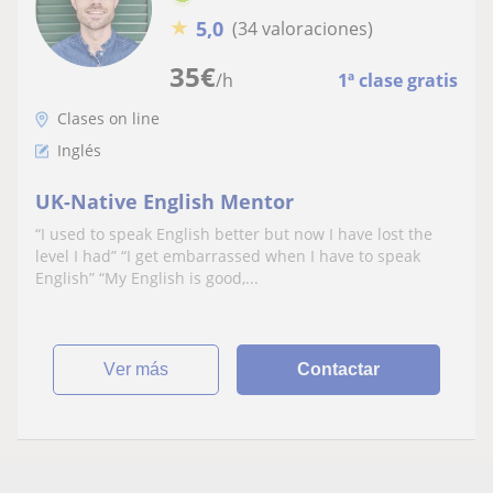
★
5,0
(34 valoraciones)
35
€
/h
1ª clase gratis
Clases on line
Inglés
UK-Native English Mentor
“I used to speak English better but now I have lost the
level I had” “I get embarrassed when I have to speak
English” “My English is good,...
ver más
Contactar