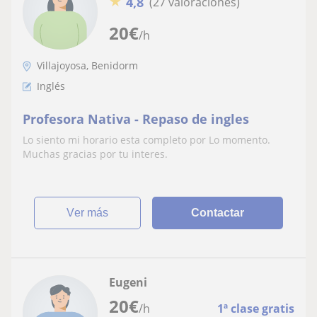
★
4,8
(27 valoraciones)
20
€
/h
Villajoyosa, Benidorm
Inglés
Profesora Nativa - Repaso de ingles
Lo siento mi horario esta completo por Lo momento.
Muchas gracias por tu interes.
ver más
Contactar
Eugeni
20
€
/h
1ª clase gratis