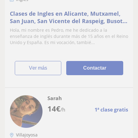
Clases de Ingles en Alicante, Mutxamel,
San Juan, San Vicente del Raspeig, Busot,
El Campello, Bonalba. +15 años de
Hola, mi nombre es Pedro, me he dedicado a la
experiencia
enseñanza de inglés durante más de 15 años en el Reino
Unido y España. Es mi vocación, tambié...
ver más
Contactar
Sarah
14
€
/h
1ª clase gratis
Villajoyosa