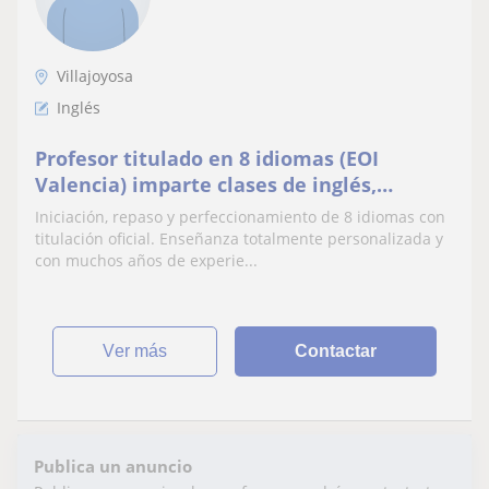
Villajoyosa
Inglés
Profesor titulado en 8 idiomas (EOI
Valencia) imparte clases de inglés,
francés, alemán, italiano, ruso, árabe,
Iniciación, repaso y perfeccionamiento de 8 idiomas con
portugués y chino
titulación oficial. Enseñanza totalmente personalizada y
con muchos años de experie...
ver más
Contactar
Publica un anuncio